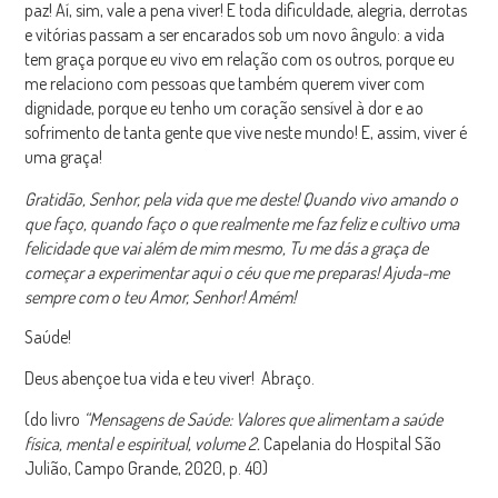
paz! Aí, sim, vale a pena viver! E toda dificuldade, alegria, derrotas
e vitórias passam a ser encarados sob um novo ângulo: a vida
tem graça porque eu vivo em relação com os outros, porque eu
me relaciono com pessoas que também querem viver com
dignidade, porque eu tenho um coração sensível à dor e ao
sofrimento de tanta gente que vive neste mundo! E, assim, viver é
uma graça!
Gratidão, Senhor, pela vida que me deste! Quando vivo amando o
que faço, quando faço o que realmente me faz feliz e cultivo uma
felicidade que vai além de mim mesmo, Tu me dás a graça de
começar a experimentar aqui o céu que me preparas! Ajuda-me
sempre com o teu Amor, Senhor! Amém!
Saúde!
Deus abençoe
tua vida e teu viver
!
Abraço.
(do livro
“Mensagens de Saúde: Valores que alimentam a saúde
física, mental e espiritual, volume 2.
Capelania do Hospital São
Julião, Campo Grande, 2020, p. 40)