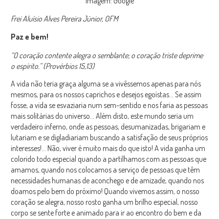
Imagem: Google
Frei Aluísio Alves Pereira Júnior, OFM
Paz e bem!
“O coração contente alegra o semblante;
o coração triste deprime
o espírito.”
(Provérbios 15,13)
A vida não teria graça alguma se a vivêssemos apenas para nós
mesmos, para os nossos caprichos e desejos egoístas… Se assim
fosse, a vida se esvaziaria num sem-sentido e nos faria as pessoas
mais solitárias do universo… Além disto, este mundo seria um
verdadeiro inferno, onde as pessoas, desumanizadas, brigariam e
lutariam e se digladiariam buscando a satisfação de seus próprios
interesses!… Não,
viver
é muito mais do que isto! A vida ganha um
colorido todo especial quando a partilhamos com as pessoas que
amamos, quando nos colocamos a serviço de pessoas que têm
necessidades humanas de aconchego e de amizade, quando nos
doamos pelo bem do próximo! Quando vivemos assim, o nosso
coração se alegra, nosso rosto ganha um brilho especial, nosso
corpo se sente forte e animado para ir ao encontro do bem e da