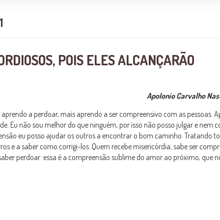
1
RDIOSOS, POIS ELES ALCANÇARÃO
Apolonio Carvalho Na
 aprendo a perdoar, mais aprendo a ser compreensivo com as pessoas. A
e. Eu não sou melhor do que ninguém, por isso não posso julgar e nem 
eensão eu posso ajudar os outros a encontrar o bom caminho. Tratando t
ros e a saber como corrigi-los. Quem recebe misericórdia, sabe ser comp
saber perdoar: essa é a compreensão sublime do amor ao próximo, que n