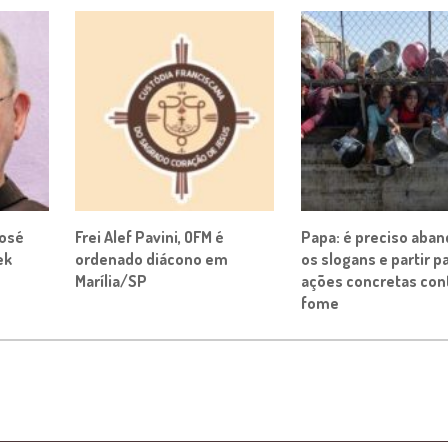
José
Frei Alef Pavini, OFM é
Papa: é preciso aba
ek
ordenado diácono em
os slogans e partir p
Marília/SP
ações concretas cont
fome