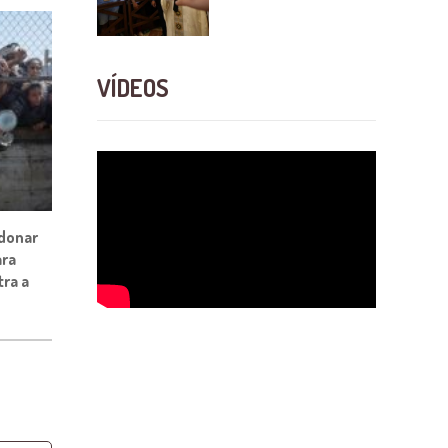
VÍDEOS
ndonar
ara
ra a