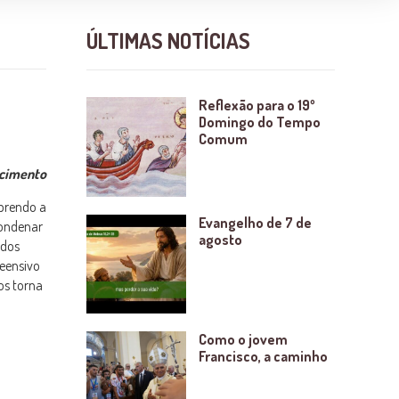
ÚLTIMAS NOTÍCIAS
Reflexão para o 19º
Domingo do Tempo
Comum
scimento
prendo a
Evangelho de 7 de
condenar
agosto
odos
reensivo
os torna
Como o jovem
Francisco, a caminho