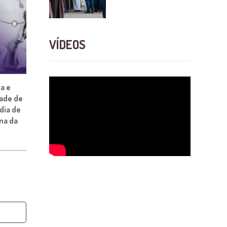
VÍDEOS
a e
dade de
dia de
na da