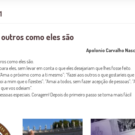
1
 outros como eles são
Apolonio Carvalho Nas
ros como eles são.
a eles, sem levar em conta o que eles desejariam que lhes fosse feito.
Ama o próximo como a ti mesmo”; “Fazei aos outros o que gostaríeis que 
oi a mim que o fizestes”; “Amai a todos, sem fazer acepção de pessoas”; 
s que vos odeiam”.
pessoas especiais. Coragem! Depois do primeiro passo se torna mais fácil