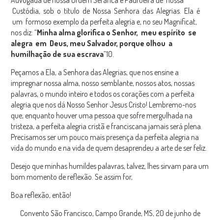
Advogada de nossa Ordem Seráfica e Padroeira de nossa
Custódia, sob o título de Nossa Senhora das Alegrias. Ela é
um formoso exemplo da perfeita alegria e, no seu Magnificat,
nos diz: “
Minha alma glorifica o Senhor, meu espírito se
alegra em Deus, meu Salvador, porque olhou a
humilhação de sua escrava
”10.
Peçamos a Ela, a Senhora das Alegrias, que nos ensine a
impregnar nossa alma, nosso semblante, nossos atos, nossas
palavras, o mundo inteiro e todos os corações com a perfeita
alegria que nos dá Nosso Senhor Jesus Cristo! Lembremo-nos
que, enquanto houver uma pessoa que sofre mergulhada na
tristeza, a perfeita alegria cristã e franciscana jamais será plena.
Precisamos ser um pouco mais presença da perfeita alegria na
vida do mundo e na vida de quem desaprendeu a arte de ser feliz.
Desejo que minhas humildes palavras, talvez, lhes sirvam para um
bom momento de reflexão. Se assim for,
Boa reflexão, então!
Convento São Francisco, Campo Grande, MS, 20 de junho de