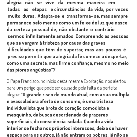
alegria não se vive da mesma maneira em
todas as etapas e circunstâncias da vida, por vezes
muito duras. Adapta-se e transforma- se, mas sempre
permanece pelo menos como um feixe de luz que nasce
da certeza pessoal de, não obstante o contrário,
sermos infinitamente amados. Compreendo as pessoas
que se vergam à tristeza por causa das graves
dificuldades que têm de suportar, mas aos poucos é
preciso permitir que a alegria da fé comece a despertar,
como uma secreta, mas firme confiança, mesmo no meio
das piores angústias”7.
O Papa Francisco, no início desta mesma Exortação, nos alertou
para um perigo que pode ser causado pela falta da perfeita
alegria: “
O grande risco do mundo atual, com a sua múltipla
e avassaladora oferta de consumo, é uma tristeza
individualista que brota do coração comodista e
mesquinho, da busca desordenada de prazeres
superficiais, da consciência isolada. Quando a vida
interior se fecha nos próprios interesses, deixa de haver
espaço para os outros, já não entram os pobres, já não se