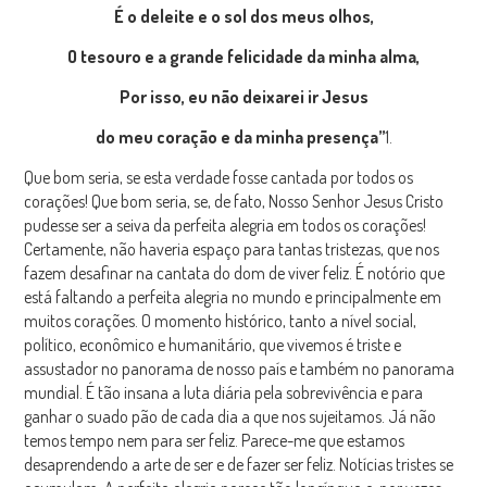
É o deleite e o sol dos meus olhos,
O tesouro e a grande felicidade da minha alma,
Por isso, eu não deixarei ir Jesus
d
o meu coração e da minha presença”
1.
Que bom seria, se esta verdade fosse cantada por todos os
corações! Que bom seria, se, de fato, Nosso Senhor Jesus Cristo
pudesse ser a seiva da perfeita alegria em todos os corações!
Certamente, não haveria espaço para tantas tristezas, que nos
fazem desafinar na cantata do dom de viver feliz. É notório que
está faltando a perfeita alegria no mundo e principalmente em
muitos corações. O momento histórico, tanto a nível social,
político, econômico e humanitário, que vivemos é triste e
assustador no panorama de nosso país e também no panorama
mundial. É tão insana a luta diária pela sobrevivência e para
ganhar o suado pão de cada dia a que nos sujeitamos. Já não
temos tempo nem para ser feliz. Parece-me que estamos
desaprendendo a arte de ser e de fazer ser feliz. Notícias tristes se