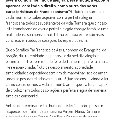
jovem como sinônimo de alegria. Deste modo, a ALEGRIA
aparece, com todo o direito, como outra das notas
características do Franciscanismo”
9. Quiçá possamos, a
cada momento, saber adjetivar com a perfeita alegria
franciscana todos os substantivos da vida! Tomara que o nosso
jeito franciscano de viver a perfeita alegria consiga torná-la uma
realidade, na sua pureza mais lídima e na sua expressão mais
concreta, em todos os corações! Eu espero que sim.
Que o Seráfico Pai Francisco de Assis, homem do Evangelho, da
oração, da fraternidade, da pobreza e da perfeita alegria, nos
ensine a construir um mundo feito desta mesma perfeita alegria
livre e apaixonada, fruto de despojamento, sobriedade,
simplicidade e capacidade sem fim de maravilhar-se e de amar
todas as pessoas e todas as criaturas! Que nos ensine ainda a ter
como centro de nossa vida o amor! O amor que é a força capaz
de produzir em todos os corações a perfeita alegria de maneira
simples e constante!
Antes de terminar esta humilde reflexão, não posso me
esquecer de falar da Santíssima Virgem Maria, Rainha e