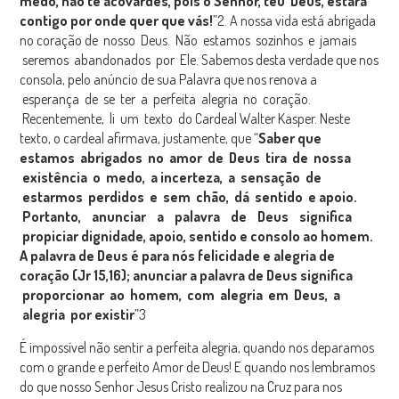
medo, não te acovardes, pois o Senhor, teu Deus, estará
contigo por onde quer que vás!
”2. A nossa vida está abrigada
no coração de nosso Deus. Não estamos sozinhos e jamais
seremos abandonados por Ele. Sabemos desta verdade que nos
consola, pelo anúncio de sua Palavra que nos renova a
esperança de se ter a perfeita alegria no coração.
Recentemente, li um texto do Cardeal Walter Kasper. Neste
texto, o cardeal afirmava, justamente, que “
Saber que
estamos abrigados no amor de Deus tira de nossa
existência o medo, a incerteza, a sensação de
estarmos perdidos e sem chão, dá sentido e apoio.
Portanto, anunciar a palavra de Deus significa
propiciar dignidade, apoio, sentido e consolo ao homem.
A palavra de Deus é para nós felicidade e alegria de
coração (Jr 15,16); anunciar a palavra de Deus significa
proporcionar ao homem, com alegria em Deus, a
alegria por existir
”3
É impossível não sentir a perfeita alegria, quando nos deparamos
com o grande e perfeito Amor de Deus! E quando nos lembramos
do que nosso Senhor Jesus Cristo realizou na Cruz para nos