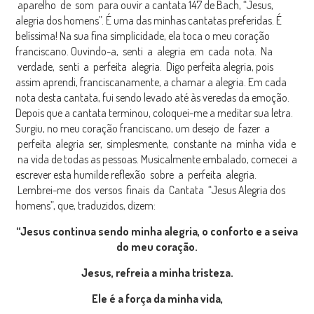
aparelho de som para ouvir a cantata 147 de Bach, “Jesus,
alegria dos homens”. É uma das minhas cantatas preferidas. É
belíssima! Na sua fina simplicidade, ela toca o meu coração
franciscano. Ouvindo-a, senti a alegria em cada nota. Na
verdade, senti a perfeita alegria. Digo perfeita alegria, pois
assim aprendi, franciscanamente, a chamar a alegria. Em cada
nota desta cantata, fui sendo levado até às veredas da emoção.
Depois que a cantata terminou, coloquei-me a meditar sua letra.
Surgiu, no meu coração franciscano, um desejo de fazer a
perfeita alegria ser, simplesmente, constante na minha vida e
na vida de todas as pessoas. Musicalmente embalado, comecei a
escrever esta humilde reflexão sobre a perfeita alegria.
Lembrei-me dos versos finais da Cantata “Jesus Alegria dos
homens”, que, traduzidos, dizem:
“Jesus continua sendo minha alegria, o conforto e a seiva
do meu coração.
Jesus, refreia a minha tristeza.
Ele é a força da minha vida,