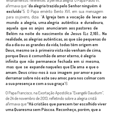
ensinamentos referentes à perfeita alegria. O Papa Paulo VI,
afirmava que “
da alegria trazida pelo Senhor ninguém é
excluído
”5. O Papa emérito Bento XVI, em sua mensagem
para os jovens, dizia: “
A Igreja tem a vocação de levar ao
mundo a alegria, uma alegria autêntica e duradoura,
aquela que os anjos anunciaram aos pastores de
Belém na noite do nascimento de Jesus (Lc 2,10)… Na
realidade, as alegrias autênticas, as que são pequenas do
dia a dia ou as grandes da vida, todas têm origem em
Deus, mesmo se à primeira vista não venham de cima,
porque Deus é comunhão de amor eterno, é alegria
infinita que não permanece fechada em si mesma,
mas que se expande naqueles que Ele ama e que o
amam. Deus criou-nos à sua imagem por amor e para
derramar sobre nós este seu amor, para nos colmar com
a sua presença e com a sua graça
”6.
O Papa Francisco, na Exortação Apostólica “Evangelii Gaudium”,
de 24 de novembro de 2013, refletindo sobre a alegria cristã
afirmava que
“Há cristãos que parecem ter escolhido viver
uma Quaresma sem Páscoa. Reconheço, porém, que a