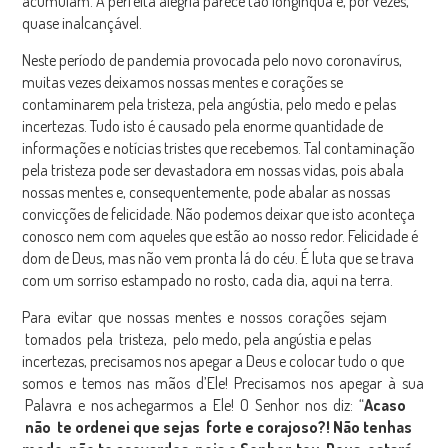
acumulam. A perfeita alegria parece tão longínqua e, por vezes,
quase inalcançável.
Neste período de pandemia provocada pelo novo coronavírus,
muitas vezes deixamos nossas mentes e corações se
contaminarem pela tristeza, pela angústia, pelo medo e pelas
incertezas. Tudo isto é causado pela enorme quantidade de
informações e notícias tristes que recebemos. Tal contaminação
pela tristeza pode ser devastadora em nossas vidas, pois abala
nossas mentes e, consequentemente, pode abalar as nossas
convicções de felicidade. Não podemos deixar que isto aconteça
conosco nem com aqueles que estão ao nosso redor. Felicidade é
dom de Deus, mas não vem pronta lá do céu. É luta que se trava
com um sorriso estampado no rosto, cada dia, aqui na terra.
Para evitar que nossas mentes e nossos corações sejam
tomados pela tristeza, pelo medo, pela angústia e pelas
incertezas, precisamos nos apegar a Deus e colocar tudo o que
somos e temos nas mãos d’Ele! Precisamos nos apegar à sua
Palavra e nos achegarmos a Ele! O Senhor nos diz: “
Ac
aso
não te ordenei que sejas forte e corajoso?! Não tenhas