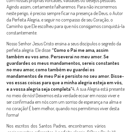
com nossas próprias vontades, vaidades ou desejos pessoais.
Agindo assim, certamente falharemos. Para não incorrermos
neste perigo, é preciso sempre ficar na presença de Deus, o Autor
da Perfeita Alegria, e seguir no compasso de seu Coração, o
Caminho que Ele escolheu para que nós consigamos conquistá-la
constantemente.
Nosso Senhor Jesus Cristo ensina a seus discípulos o segredo da
perfeita alegria. Ele disse:
“Como o Pai me ama, assim
também eu vos amo. Perseverai no meu amor. Se
guardardes os meus mandamentos, sereis constantes
no meu amor, como também eu guardei os
mandamentos de meu Pai e persisto no seu amor. Disse-
vos essas coisas para que a minha alegria esteja em vós,
e a vossa alegria seja completa”
4
.
A sua Alegria está presente
no meio de nós! Deixemos esta verdade ecoar em nosso viver e
ser confirmada em nós com um sorriso de esperança na alma e
no coração! É bem melhor, quando nos permitimos viver desta
forma!
Nos escritos dos Santos Padres, encontramos vários