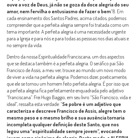
ouve a voz de Deus, já não se
goza da doce alegria do seu
amor, nem fervilha o entusiasmo de fazer o bem
”8. Em
cada ensinamento dos Santos Padres, acima citados, podemos
compreender que a perfeita alegria sempre foi tratada como um
tema importante. A perfeita alegria é uma necessidade urgente
para a Igreja e para nós e para todas as pessoas nos dias atuais e
no sempre da vida.
Dentro da nossa Espiritualidade Franciscana, um dos aspectos
que se destaca também é a perfeita alegria. O seráfico pai São
Francisco de Assis, a meu ver, trouxe ao mundo um novo modo
de viver a vida na perfeita alegria. Podemos dizer, poeticamente,
que ele se tornou um homem feito perfeita alegria. É por isso que
a perfeita alegria fica perfeitamente enquadrada pelo adjetivo
“franciscana”. Frei Hugo Baggio, em seu livro “São Francisco, vida e
ideal”, ressalta esta verdade: “
Se pobre é um adjetivo que
caracteriza e descreve Francisco de Assis, alegre tem o
mesmo peso e o mesmo brilho e sua ausência tornaria
incompleta qualquer definição deste Santo, que nos
legou uma “espiritualidade sempre jovem”, evocando