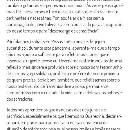
também gritantes e urgentes ao nosso redor. Às vezes penso que é
mais fácil desviarmos o foco das discussões que são realmente
pertinentes e necessárias. Por isso, falar da Missa sem a
participação do povo talvez seja uma boa saída para a ocupação
do nosso tempo e para “desencargo de consciência”.
Por falar nestes dias sem Missas com o povo e de “jejum
eucarístico”, durante esta pandemia, aparenta-me que o tempo
não nos ajudou o suficiente para refletirmos sobre o que é
essencial e urgente, penso eu. Deveríamos estar imbuídos de uma
reflexão mais sincera e profunda sobre o nosso bom testemunho
de sermos Igreja solidária, profética e preferentemente próxima
de quem precisa. Seria bom, também, que refletíssemos sobre o
nosso testemunho de fraternidade e o nosso permanente
compromisso com o cuidado da vida, com a defesa dos pobres e
dos sofredores.
Todos nós aprendemos que os nossos dias de jejuns e de
sacrifícios, especialmente os que fizemos na Quaresma, destinar-
se-iam, em parte, para aumentar a nossa consciência da
situação de sofrimento pela qual nossos irmãos e irmãs passam,