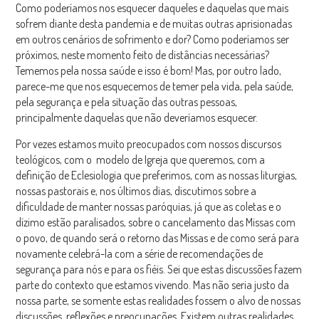
Como poderíamos nos esquecer daqueles e daquelas que mais
sofrem diante desta pandemia e de muitas outras aprisionadas
em outros cenários de sofrimento e dor? Como poderíamos ser
próximos, neste momento feito de distâncias necessárias?
Tememos pela nossa saúde e isso é bom! Mas, por outro lado,
parece-me que nos esquecemos de temer pela vida, pela saúde,
pela segurança e pela situação das outras pessoas,
principalmente daquelas que não deveríamos esquecer.
Por vezes estamos muito preocupados com nossos discursos
teológicos, com o modelo de Igreja que queremos, com a
definição de Eclesiologia que preferimos, com as nossas liturgias,
nossas pastorais e, nos últimos dias, discutimos sobre a
dificuldade de manter nossas paróquias, já que as coletas e o
dízimo estão paralisados, sobre o cancelamento das Missas com
o povo, de quando será o retorno das Missas e de como será para
novamente celebrá-la com a série de recomendações de
segurança para nós e para os fiéis. Sei que estas discussões fazem
parte do contexto que estamos vivendo. Mas não seria justo da
nossa parte, se somente estas realidades fossem o alvo de nossas
discussões, reflexões e preocupações. Existem outras realidades