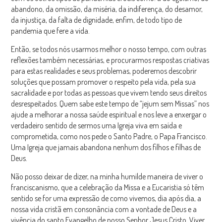
abandono, da omissão, da miséria, da indiferença, do desamor,
da injustiça, da falta de dignidade, enfim, de todo tipo de
pandemia que fere a vida.
Então, se todos nós usarmos melhor o nosso tempo, com outras
reflexões também necessárias, e procurarmos respostas criativas
para estas realidades e seus problemas, poderemos descobrir
soluções que possam promover o respeito pela vida, pela sua
sacralidade e por todas as pessoas que vivem tendo seus direitos
desrespeitados. Quem sabe este tempo de “jejum sem Missas” nos
ajude a melhorar a nossa saúde espiritual e nos leve a enxergar o
verdadeiro sentido de sermos uma Igreja viva em saída e
comprometida, como nos pede o Santo Padre, o Papa Francisco.
Uma Igreja que jamais abandona nenhum dos filhos e filhas de
Deus.
Não posso deixar de dizer, na minha humilde maneira de viver o
franciscanismo, que a celebração da Missa e a Eucaristia só têm
sentido se for uma expressão de como vivemos, dia após dia, a
nossa vida cristã em consonância com a vontade de Deus e a
vivência do santo Evangelho de nosso Senhor Jesus Cristo. Viver