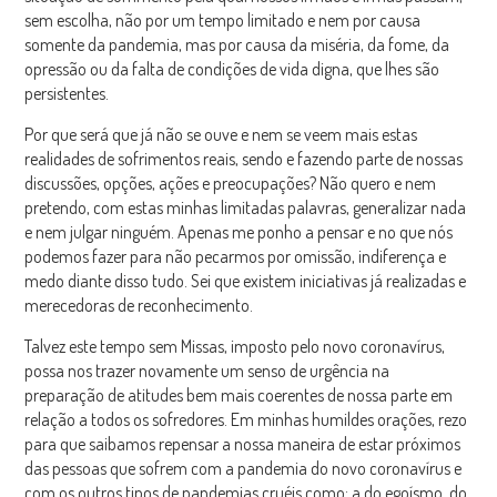
sem escolha, não por um tempo limitado e nem por causa
somente da pandemia, mas por causa da miséria, da fome, da
opressão ou da falta de condições de vida digna, que lhes são
persistentes.
Por que será que já não se ouve e nem se veem mais estas
realidades de sofrimentos reais, sendo e fazendo parte de nossas
discussões, opções, ações e preocupações? Não quero e nem
pretendo, com estas minhas limitadas palavras, generalizar nada
e nem julgar ninguém. Apenas me ponho a pensar e no que nós
podemos fazer para não pecarmos por omissão, indiferença e
medo diante disso tudo. Sei que existem iniciativas já realizadas e
merecedoras de reconhecimento.
Talvez este tempo sem Missas, imposto pelo novo coronavírus,
possa nos trazer novamente um senso de urgência na
preparação de atitudes bem mais coerentes de nossa parte em
relação a todos os sofredores. Em minhas humildes orações, rezo
para que saibamos repensar a nossa maneira de estar próximos
das pessoas que sofrem com a pandemia do novo coronavírus e
com os outros tipos de pandemias cruéis como: a do egoísmo, do