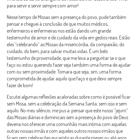
para servir e servir sempre com amor!
Nesse tempo de Missas sem a presença do povo, pude também
pensar e cheguei à conclusão de que muitos médicos,
enfermeiros e enfermeiras nos estão dando um grande
testemunho de amor e de cuidado da vida em gestos reais. Estão
eles “celebrando” as Missas da misericórdia, da compaixão, do
cuidado, do bem, para salvar muitas vidas. É um belo
testemunho de proximidade, que me leva a perguntar se o que
faço ou estou querendo fazer seja também uma forma de ajudar
com ou sem proximidade. Tomara que seja, sim, uma forma
comprometida de ajudar aquilo que faço e que devo sempre
fazer de bom!
Escutei algumas reflexões acaloradas sobre como é possível ficar
sem Missa, sem a celebração da Semana Santa, sem isso e sem
aquilo. No meu silêncio, me pus a pensar que este nosso “jejum”
das Missas diárias e dominicais sem a presença do povo de Deus
deveria nos oferecer uma comunhão mais íntima com aquelas
outras nossas irmãs e com aqueles outros nossos irmãos que
ficam sem celebrações eucarísticas durante meses ou até anos