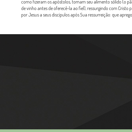
como fizeram os apóstolos, tomam seu alimento sólido (o pão
de vinho antes de oferecê-la ao fiel), ressurgindo com Cristo
por Jesus a seus discípulos após Sua ressurreição: que apre