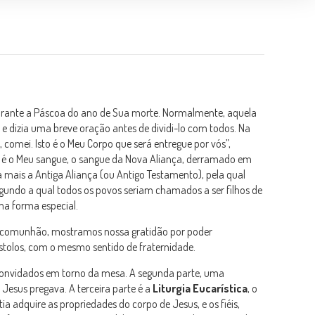
 durante a Páscoa do ano de Sua morte. Normalmente, aquela
 e dizia uma breve oração antes de dividi-lo com todos. Na
, comei. Isto é o Meu Corpo que será entregue por vós”,
sto é o Meu sangue, o sangue da Nova Aliança, derramado em
 mais a Antiga Aliança (ou Antigo Testamento), pela qual
gundo a qual todos os povos seriam chamados a ser filhos de
a forma especial.
o da comunhão, mostramos nossa gratidão por poder
stolos, com o mesmo sentido de fraternidade.
convidados em torno da mesa. A segunda parte, uma
 Jesus pregava. A terceira parte é a
Liturgia Eucarística
, o
tia adquire as propriedades do corpo de Jesus, e os fiéis,