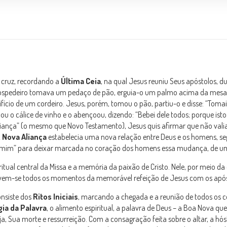
a cruz, recordando a
Última Ceia
, na qual Jesus reuniu Seus apóstolos,
s o hospedeiro tomava um pedaço de pão, erguia-o um palmo acima da mesa
rifício de um cordeiro. Jesus, porém, tomou o pão, partiu-o e disse: “Tomai
ou o cálice de vinho e o abençoou, dizendo: “Bebei dele todos; porque i
liança” (o mesmo que Novo Testamento), Jesus quis afirmar que não valia
A
Nova Aliança
estabelecia uma nova relação entre Deus e os homens, se
e mim” para deixar marcada no coração dos homens essa mudança, de um
o ritual central da Missa e a memória da paixão de Cristo. Nele, por mei
 revivem-se todos os momentos da memorável refeição de Jesus com os apó
onsiste dos
Ritos Iniciais
, marcando a chegada e a reunião de todos os 
gia da Palavra
, o alimento espiritual, a palavra de Deus – a Boa Nova que
eja, Sua morte e ressurreição. Com a consagração feita sobre o altar, a hós