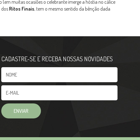
 (em muitas ocasiões o celebrante imerge a hóstia no cálice
a dos
Ritos Finais
, tem o mesmo sentido da bênção dada
CADASTRE-SE E RECEBA NOSSAS NOVIDADES