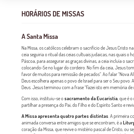
HORÁRIOS DE MISSAS
A Santa Missa
Na Missa, os católicos celebram o sacrifício de Jesus Cristo n
ceia seguiria o ritual das ceias cultuais judaicas, nas quai
Páscoa, para assegurar as graças divinas, a ceia incluía o sac
colocando-Se no lugar do cordeiro. No fim da ceia, Jesus tom
favor de muitos para remissão de pecados”. Ao falar “Nova A
Deus escolhera apenas o povo de Israel para ser o Seu povo. 
Deus. Jesus terminou com a frase “Fazei isto em memória d
Com isso, instituiu-se o
sacramento da Eucaristia
, que é 
partilhar a presença do Pai, do Filho e do Espírito Santo e
A Missa apresenta quatro partes distintas
. A primeira c
animada conversa entre amigos que se encontram, é a
Litur
coração da Missa, que revive o mistério pascal de Cristo, ou s