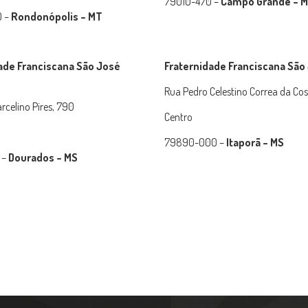
79010-470 –
Campo Grande – 
0 –
Rondonópolis – MT
ade Franciscana São José
Fraternidade Franciscana São
Rua Pedro Celestino Correa da Cos
rcelino Pires, 790
Centro
79890-000 –
Itaporã – MS
 –
Dourados – MS