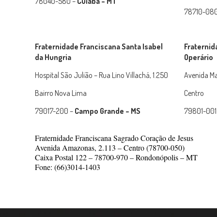
78040-580 –
Cuiabá – MT
78710-08
Fraternidade Franciscana Santa Isabel
Fraternid
da Hungria
Operário
Hospital São Julião – Rua Lino Villachá, 1.250
Avenida Ma
Bairro Nova Lima
Centro
79017-200 –
Campo Grande – MS
79801-001
Fraternidade Franciscana Sagrado Coração de Jesus
Avenida Amazonas, 2.113 – Centro (78700-050)
Caixa Postal 122 –
78700-970 – Rondonópolis – MT
Fone: (66)3014-1403