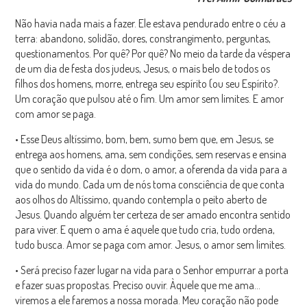
Não havia nada mais a fazer. Ele estava pendurado entre o céu a
terra: abandono, solidão, dores, constrangimento, perguntas,
questionamentos. Por quê? Por quê? No meio da tarde da véspera
de um dia de festa dos judeus, Jesus, o mais belo de todos os
filhos dos homens, morre, entrega seu espírito (ou seu Espírito?.
Um coração que pulsou até o fim. Um amor sem limites. E amor
com amor se paga.
• Esse Deus altíssimo, bom, bem, sumo bem que, em Jesus, se
entrega aos homens, ama, sem condições, sem reservas e ensina
que o sentido da vida é o dom, o amor, a oferenda da vida para a
vida do mundo. Cada um de nós toma consciência de que conta
aos olhos do Altíssimo, quando contempla o peito aberto de
Jesus. Quando alguém ter certeza de ser amado encontra sentido
para viver. E quem o ama é aquele que tudo cria, tudo ordena,
tudo busca. Amor se paga com amor. Jesus, o amor sem limites.
• Será preciso fazer lugar na vida para o Senhor empurrar a porta
e fazer suas propostas. Preciso ouvir. Àquele que me ama…
viremos a ele faremos a nossa morada. Meu coração não pode