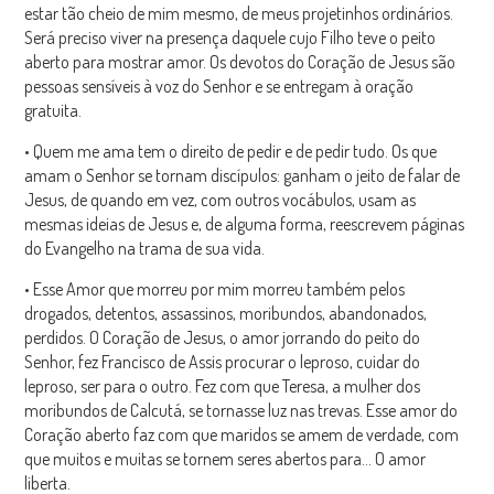
estar tão cheio de mim mesmo, de meus projetinhos ordinários.
Será preciso viver na presença daquele cujo Filho teve o peito
aberto para mostrar amor. Os devotos do Coração de Jesus são
pessoas sensíveis à voz do Senhor e se entregam à oração
gratuita.
• Quem me ama tem o direito de pedir e de pedir tudo. Os que
amam o Senhor se tornam discípulos: ganham o jeito de falar de
Jesus, de quando em vez, com outros vocábulos, usam as
mesmas ideias de Jesus e, de alguma forma, reescrevem páginas
do Evangelho na trama de sua vida.
• Esse Amor que morreu por mim morreu também pelos
drogados, detentos, assassinos, moribundos, abandonados,
perdidos. O Coração de Jesus, o amor jorrando do peito do
Senhor, fez Francisco de Assis procurar o leproso, cuidar do
leproso, ser para o outro. Fez com que Teresa, a mulher dos
moribundos de Calcutá, se tornasse luz nas trevas. Esse amor do
Coração aberto faz com que maridos se amem de verdade, com
que muitos e muitas se tornem seres abertos para… O amor
liberta.