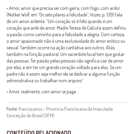
• Amor, amor que precisa ser com garra, com fogo, com ardor.
(Notker Wolf, em “Os sete pilares a felicidade”, Vozes, p. 139) fala
de um amor ardente: “Um coração só é feliz quando é um
coração que arde de amor. Madre Teresa de Calcutá assim definiu
a paixão como caminho para a felicidade a alegria. Com certeza,
o amor apaixonado não é uma exclusividade do amor erótico ou
sexual. Também ocorre na ação caritativa aos outros. Aliás,
também na função pastoral. Um sacerdote local tem que gostar
das pessoas. Ter paixão pelas pessoas não significa cair de amor
por elas, e sim ter um grande coração voltado para elas. Se um
padre não é assim seja melhor ele se dedicar a alguma função
administrativa ou trabalhar num arquivo”.
• Amor, realmente, com amor se paga…
Fonte:
Franciscanos – Província Franciscana da Imaculada
Conceição do Brasil (OFM)
CONTEÚDO RELACIONADO