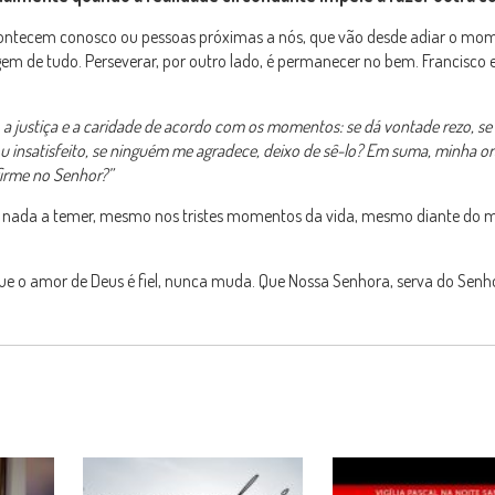
contecem conosco ou pessoas próximas a nós, que vão desde adiar o mo
gem de tudo. Perseverar, por outro lado, é permanecer no bem. Francisco 
 a justiça e a caridade de acordo com os momentos: se dá vontade rezo, s
ou insatisfeito, se ninguém me agradece, deixo de sê-lo? Em suma, minha o
irme no Senhor?”
s nada a temer, mesmo nos tristes momentos da vida, mesmo diante do 
ue o amor de Deus é fiel, nunca muda. Que Nossa Senhora, serva do Senh