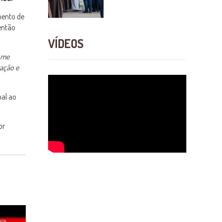
mento de
então
VÍDEOS
e me
ração e
mal ao
or