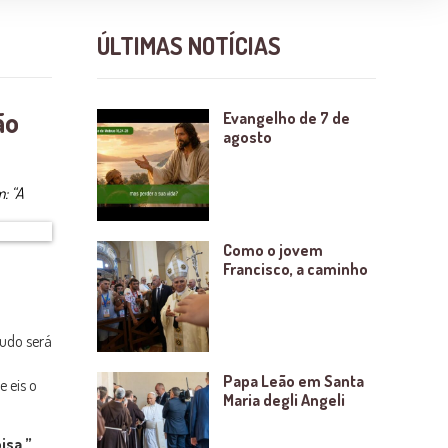
ÚLTIMAS NOTÍCIAS
ão
Evangelho de 7 de
agosto
: “A
Como o jovem
Francisco, a caminho
tudo será
Papa Leão em Santa
e eis o
Maria degli Angeli
isa.”