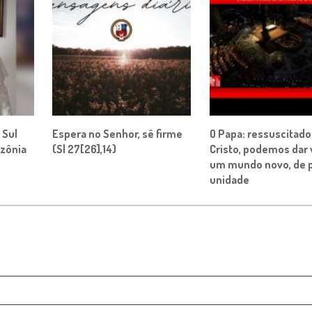
 Sul
Espera no Senhor, sê firme
O Papa: ressuscitad
zônia
(Sl 27[26],14)
Cristo, podemos dar 
um mundo novo, de p
unidade