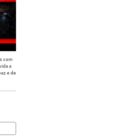
os com
vida a
az e de