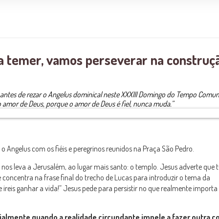
a temer, vamos perseverar na construç
 antes de rezar o Angelus dominical neste XXXIII Domingo do Tempo Comum
 amor de Deus, porque o amor de Deus é fiel, nunca muda.”
 o Angelus com os fiéis e peregrinos reunidos na Praça São Pedro.
os leva a Jerusalém, ao lugar mais santo: o templo. Jesus adverte que 
 concentra na frase final do trecho de Lucas para introduzir o tema da
ireis ganhar a vida!” Jesus pede para persistir no que realmente importa 
lmente quando a realidade circundante impele a fazer outra co