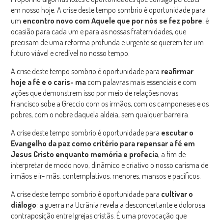
em nosso hoje. A crise deste tempo sombrio é oportunidade para
um
encontro novo com Aque
le que por nós se fez pobre
; é
ocasião para cada um e para as nossas fraternidades, que
precisam de uma reforma profunda e urgente se querem ter um
futuro viável e credível no nosso tempo.
A crise deste tempo sombrio é oportunidade para
reafirmar
hoje a fé e o caris- ma
com palavras mais essenciais e com
ações que demonstrem isso por meio de relações novas.
Francisco sobe a Greccio com os irmãos, com os camponeses e os
pobres, com o nobre daquela aldeia, sem qualquer barreira.
A crise deste tempo sombrio é oportunidade para
escutar o
Evangelho da paz como critério para repensar a fé em
Jesus Cristo enquanto memória e profecia
, a fim de
interpretar de modo novo, dinâmico e criativo o nosso carisma de
irmãos e ir- mãs, contemplativos, menores, mansos e pacíficos.
A crise deste tempo sombrio é oportunidade para
cultivar o
diálogo
: a guerra na Ucrânia revela a desconcertante e dolorosa
contraposição entre Igrejas cristãs. É uma provocação que