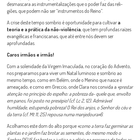
desmascara as instrumentalizações que o poder faz das reli-
giões, que podem não ser “instrumentos do Reino”.
A crise deste tempo sombrio é oportunidade para cultivar
a
teoria e a prática da não-violência
, que tem profundas raízes
evangélicas e franciscanas, que até entre nós devem ser
aprofundadas.
Caros irmãos e irmãs!
Com a solenidade da Virgem Imaculada, no coração do Advento,
nos preparamos para viver um Natal luminoso e sombrio ao
mesmo tempo, como em Belém, onde o Menino que nasce é
ameaçado, e como em Greccio, onde Clara nos convida a
«prestar
atenção no princípio do espelho: a pobreza da- quele que, envolto
em panos, foi posto no presépio! (cf. Lc 2, 12). Admirável
humildade, estupenda pobreza! O Rei dos anjos, o Senhor do céu
e
da terra (cf. Mt 11, 25) repousa numa manjedoura»
6
.
Acolhamos este dom do alto porque
«como a terra faz germinar as
plantas e o jardim faz brotar as sementes, do mesmo modo o
Senhor DEUS faz brotar a justiça e a glória na presença de todas as