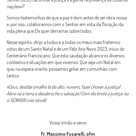
nações»
7
.
Somos testemunhas de que a paz é dom antes de ser obra nossa
e, por isso, colaboramos com o Senhor em vista da floração da
vida plena que Ele quer derramar sobre todos.
Nesse espírito, dirijo a todos e a todas os meus mais fraternos
votos de um Santo Natal e de um Feliz Ano Novo 2023, início do
Centenário Franciscano. Que esta saudação alcance os diversos
contextos e situações em que vivemos. Que seja um Natal em
que, na espera orante, possamos gritar em comunhão com
tantos:
«Céus, destilai orvalho lá do alto, nuvens, fazei chover a justiça!
Abra-se a terra e
desabroche a salvação! Com ela brote a justiça: eu
o SENHOR criei isto»
8
.
Vosso irmão e servo
Fr. Massimo Fusarelli, ofm