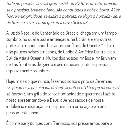
tudo preparado, viu e alegrou-se (cf. Jo 8,56). E, de fato, prepara-
se o presépio, traz-se o feno, são conduzidos o
boi e o burro. Ali se
honra a simplicidade, se exalta a pobreza, se elogia a humilda-
de; e
de Greccio se fez como que uma nova Belém»
2
.
A luz do Natal, e do Centenário de Greccio, chega em um tempo
sombrio, no qual a paz é ameaçada, na Ucrânia e em outras
partes do mundo onde há tantos conflitos, do Oriente Médio a
não poucos países africanos, do Caribe à América Central e do
Sul, da Ásia à Oceania. Muitos dos nossos irmãos e irmãs vivem
nestas fronteiras de guerra e permanecem junto às pessoas,
especialmente os pobres.
Hoje, mais do que nunca, fazemos nosso o grito de Jeremias:
«Esperamos a paz, e nada de bom aconteceu! O tempo da cura, e é
só terror»
É um grito de tanta humanidade e queremos fazê-lo
nosso apresentando-o a Deus, que nos sacode de nossa
indolência e distração, e nos provoca a uma ação e a um
pensamento novo.
É com esse grito que, com Francisco, nos preparamos para o