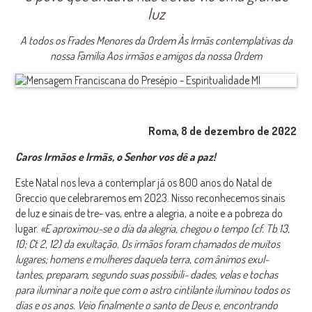
luz
A todos os Frades Menores da Ordem Às Irmãs contemplativas da
nossa Família Aos irmãos e amigos da nossa Ordem
Roma, 8 de dezembro de 2022
Caros Irmãos e Irmãs, o Senhor vos dê a paz!
Este Natal nos leva a contemplar já os 800 anos do Natal de
Greccio que celebraremos em 2023. Nisso reconhecemos sinais
de luz e sinais de tre- vas, entre a alegria, a noite e a pobreza do
lugar.
«E aproximou-se o dia da alegria, chegou o tempo (cf. Tb 13,
10; Ct 2, 12) da exultação. Os irmãos
foram chamados de muitos
lugares; homens
e mulheres daquela terra, com ânimos exul-
tantes, preparam, segundo suas possibili- dades, velas e tochas
para iluminar a noite que com o astro cintilante iluminou todos os
dias e os anos. Veio finalmente o santo de Deus e, encontrando