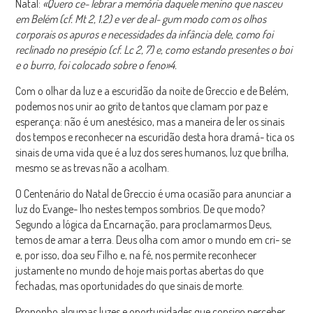
Natal:
«Quero ce- lebrar a memória daquele menino que nasceu
em Belém (cf. Mt 2, 1.2) e ver de al- gum modo com os olhos
corporais os apuros e necessidades da infância dele, como foi
reclinado no presépio (cf. Lc 2, 7) e, como estando presentes o boi
e o burro, foi colocado sobre o feno»
4
.
Com o olhar da luz e a escuridão da noite de Greccio e de Belém,
podemos nos unir ao grito de tantos que clamam por paz e
esperança: não é um anestésico, mas a maneira de ler os sinais
dos tempos e reconhecer na escuridão desta hora dramá- tica os
sinais de uma vida que é a luz dos seres humanos, luz que brilha,
mesmo se as trevas não a acolham.
O Centenário do Natal de Greccio é uma ocasião para anunciar a
luz do Evange- lho nestes tempos sombrios. De que modo?
Segundo a lógica da Encarnação, para proclamarmos Deus,
temos de amar a terra. Deus olha com amor o mundo em cri- se
e, por isso, doa seu Filho e, na fé, nos permite reconhecer
justamente no mundo de hoje mais portas abertas do que
fechadas, mas oportunidades do que sinais de morte.
Proponho algumas luzes e oportunidades que consigo perceber