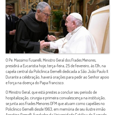
O Pe. Massimo Fusarelli, Ministro Geral dos Frades Menores,
presidirá a Eucaristia hoje, terça-feira, 25 de fevereiro, às 13h, na
capela central da Policlínica Gemelli dedicada a São João Paulo II.
Durante a celebração, haverá orações para pedir ao Senhor apoio
e força na doença do Papa Francisco.
O Ministro Geral, que está prestes a concluir seu período de
hospitalização, cirurgia e primeira convalescença na instituição,
se junta aos Frades Menores OFM que atuam como capelães no
Policlínico Gemelli desde 1963, em memória de seu ilustre irmão
Agostino Gemelli, fundador da Universidade Católica do Sagrado