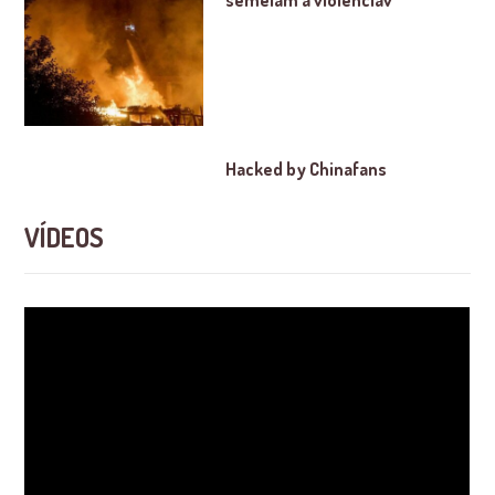
semeiam a violênciav
Hacked by Chinafans
VÍDEOS