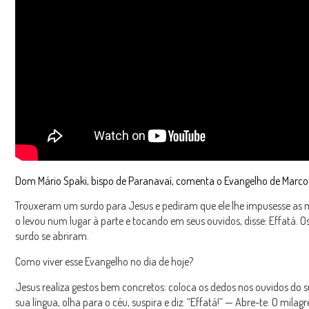
Dom Mário Spaki, bispo de Paranavaí, comenta o Evangelho de Marcos
Trouxeram um surdo para Jesus e pediram que ele lhe impusesse as 
o levou num lugar à parte e tocando em seus ouvidos, disse: Effatá. O
surdo se abriram.
Como viver esse Evangelho no dia de hoje?
Jesus realiza gestos bem concretos: coloca os dedos nos ouvidos do s
sua língua, olha para o céu, suspira e diz: “Effatá!” — Abre-te. O milagr