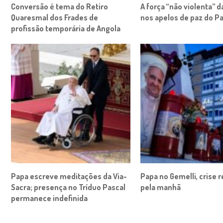
Conversão é tema do Retiro
A força “não violenta” 
Quaresmal dos Frades de
nos apelos de paz do P
profissão temporária de Angola
Papa escreve meditações da Via-
Papa no Gemelli, crise r
Sacra; presença no Tríduo Pascal
pela manhã
permanece indefinida