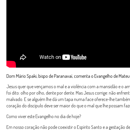
Dom Mário Spaki, bispo de Paranavaí, comenta o Evangelho de Mateu
Jesus quer que vençamos o mal e a violência com a mansidão e o am
foi dito: olho por olho, dente por dente. Mas Jesus corrige: não enfren
malvado. E se alguém lhe dá um tapa numa face oferece-lhe também
coração do discípulo deve ser maior do que o mal que lhe possam faze
Como viver este Evangelho no dia de hoje?
Em nosso coração não pode coexistir o Espírito Santo e a gestação d