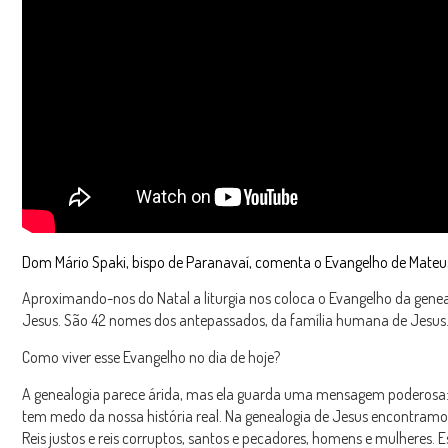
Dom Mário Spaki, bispo de Paranavaí, comenta o Evangelho de Mateus 
Aproximando-nos do Natal a liturgia nos coloca o Evangelho da genea
Jesus. São 42 nomes dos antepassados, da família humana de Jesus
Como viver esse Evangelho no dia de hoje?
A genealogia parece árida, mas ela guarda uma mensagem poderosa
tem medo da nossa história real. Na genealogia de Jesus encontramo
Reis justos e reis corruptos, santos e pecadores, homens e mulheres. Es