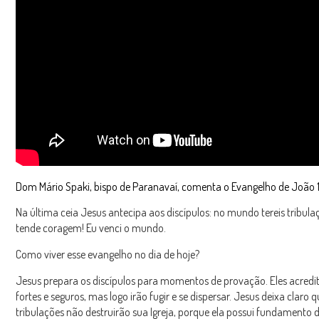
Dom Mário Spaki, bispo de Paranavaí, comenta o Evangelho de João
Na última ceia Jesus antecipa aos discípulos: no mundo tereis tribul
tende coragem! Eu venci o mundo.
Como viver esse evangelho no dia de hoje?
Jesus prepara os discípulos para momentos de provação. Eles acredi
fortes e seguros, mas logo irão fugir e se dispersar. Jesus deixa claro 
tribulações não destruirão sua Igreja, porque ela possui fundamento d