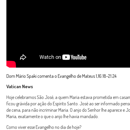
Dom Mário Spaki comenta o Evangelho de Mateus 1,16.18-21.24
Vatican News
Hoje celebramos São José, a quem Maria estava prometida em casam
ficou grávida por ação do Espírito Santo. José ao ser informado pens
de cena, para não incriminar Maria. O anjo do Senhor lhe aparece e J
Maria, exatamente o que o anjo lhe havia mandado.
Como viver esse Evangelho no dia de hoje?