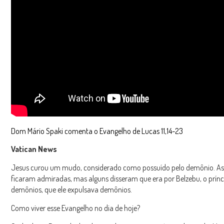
Dom Mário Spaki comenta o Evangelho de Lucas 11,14-23
Vatican News
Jesus curou um mudo, considerado como possuído pelo demônio. As
ficaram admiradas, mas alguns disseram que era por Belzebu, o prínc
demônios, que ele expulsava demônios.
Como viver esse Evangelho no dia de hoje?