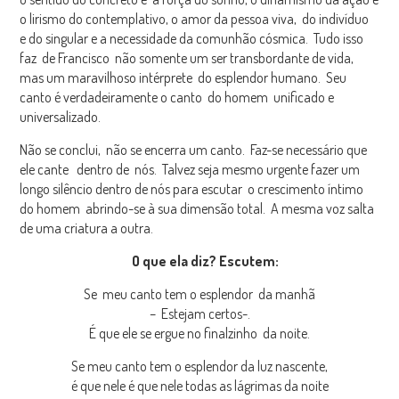
o lirismo do contemplativo, o amor da pessoa viva, do indivíduo
e do singular e a necessidade da comunhão cósmica. Tudo isso
faz de Francisco não somente um ser transbordante de vida,
mas um maravilhoso intérprete do esplendor humano. Seu
canto é verdadeiramente o canto do homem unificado e
universalizado.
Não se conclui, não se encerra um canto. Faz-se necessário que
ele cante dentro de nós. Talvez seja mesmo urgente fazer um
longo silêncio dentro de nós para escutar o crescimento íntimo
do homem abrindo-se à sua dimensão total. A mesma voz salta
de uma criatura a outra.
O que ela diz? Escutem:
Se meu canto tem o esplendor da manhã
– Estejam certos-.
É que ele se ergue no finalzinho da noite.
Se meu canto tem o esplendor da luz nascente,
é que nele é que nele todas as lágrimas da noite