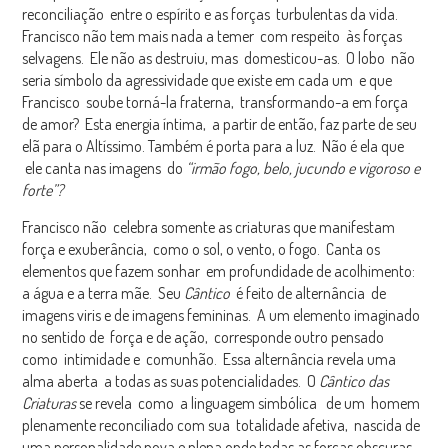
reconciliação entre o espírito e as forças turbulentas da vida.
Francisco não tem mais nada a temer com respeito às forças
selvagens. Ele não as destruiu, mas domesticou-as. O lobo não
seria símbolo da agressividade que existe em cada um e que
Francisco soube torná-la fraterna, transformando-a em força
de amor? Esta energia íntima, a partir de então, faz parte de seu
elã para o Altíssimo. Também é porta para a luz. Não é ela que
ele canta nas imagens do
“irmão fogo, belo, jucundo e vigoroso e
forte”?
Francisco não celebra somente as criaturas que manifestam
força e exuberância, como o sol, o vento, o fogo. Canta os
elementos que fazem sonhar em profundidade de acolhimento:
a água e a terra mãe. Seu
Cântico
é feito de alternância de
imagens viris e de imagens femininas. A um elemento imaginado
no sentido de força e de ação, corresponde outro pensado
como intimidade e comunhão. Essa alternância revela uma
alma aberta a todas as suas potencialidades. O
Cântico das
Criaturas
se revela como a linguagem simbólica de um homem
plenamente reconciliado com sua totalidade afetiva, nascida de
uma personalidade nova e plena onde todas as forças obscuras