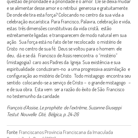
questão de prioridade e a prioridade é o amor. Ele se deixa mudar
e se alimentar desse amor e o retribui generosa e gratuitamente.
De onde ele tira esta força? Colocando no centro da sua vida a
celebração eucarística. Para Francisco, Palavra, celebração e vida,
estas três dimensões constitutivas da vida cristã, estão
estreitamente ligadas e transparecem de modo natural em sua
ação. Sua força está no fato de ter recolocado o mistério de
Cristo no centro de sua fé. Deus se voltou para o homem: ele
deu, dá e se dá. Francisco de Assis reencontra o “mistério”
(mistagogia) caro aos Padres da Igreja. Sua existência e sua
espiritualidade conduziram-no a uma progressiva assimilação e
configuração ao mistério de Cristo. Todo mistagogo encontra seu
sentido colocando-se a serviço de Cristo – o grande mistagogo –
e de sua obra. Esta vem ser a razão do êxito de São Francisco
no testemunho da caridade.
François d’Assise,
Le prophète de l’extrême,
Suzanne Giuseppi
Testut
Nouvelle Cité, Bélgica, p. 24-26
Fonte:
Franciscanos Província Franciscana da Imaculada