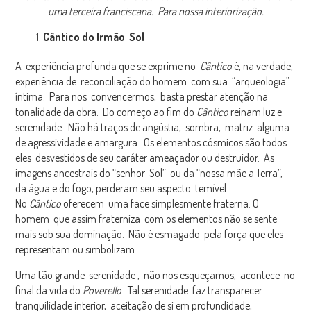
uma terceira franciscana. Para nossa interiorização.
Cântico do Irmão Sol
A experiência profunda que se exprime no
Cântico
é, na verdade,
experiência de reconciliação do homem com sua “arqueologia”
íntima. Para nos convencermos, basta prestar atenção na
tonalidade da obra. Do começo ao fim do
Cântico
reinam luz e
serenidade. Não há traços de angústia, sombra, matriz alguma
de agressividade e amargura. Os elementos cósmicos são todos
eles desvestidos de seu caráter ameaçador ou destruidor. As
imagens ancestrais do “senhor Sol” ou da “nossa mãe a Terra”,
da água e do fogo, perderam seu aspecto temível.
No
Cântico
oferecem uma face simplesmente fraterna. O
homem que assim fraterniza com os elementos não se sente
mais sob sua dominação. Não é esmagado pela força que eles
representam ou simbolizam.
Uma tão grande serenidade , não nos esqueçamos, acontece no
final da vida do
Poverello
. Tal serenidade faz transparecer
tranquilidade interior, aceitação de si em profundidade,