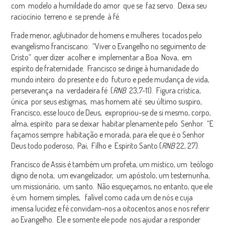
com modelo a humildade do amor que se faz servo. Deixa seu
raciocínio terreno e se prende à fé.
Frade menor, aglutinador de homens e mulheres tocados pelo
evangelismo franciscano: “Viver o Evangelho no seguimento de
Cristo” quer dizer acolher e implementar a Boa Nova, em
espírito de fraternidade. Francisco se dirige à humanidade do
mundo inteiro do presente e do futuro e pede mudança de vida,
perseverança na verdadeira fé (
RNB
23,7-11). Figura crística,
única por seus estigmas, mas homem até seu último suspiro,
Francisco, esse louco de Deus, expropriou-se de si mesmo, corpo,
alma, espírito para se deixar habitar plenamente pelo Senhor. “E
façamos sempre habitação e morada, para ele que é o Senhor
Deus todo poderoso, Pai, Filho e Espírito Santo (
RNB
22, 27).
Francisco de Assis é também um profeta, um místico, um teólogo
digno de nota, um evangelizador, um apóstolo, um testemunha,
um missionário, um santo. Não esqueçamos, no entanto, que ele
é um homem simples, falível como cada um de nós e cuja
imensa lucidez e fé convidam-nos a oitocentos anos e nos referir
ao Evangelho. Ele e somente ele pode nos ajudar a responder