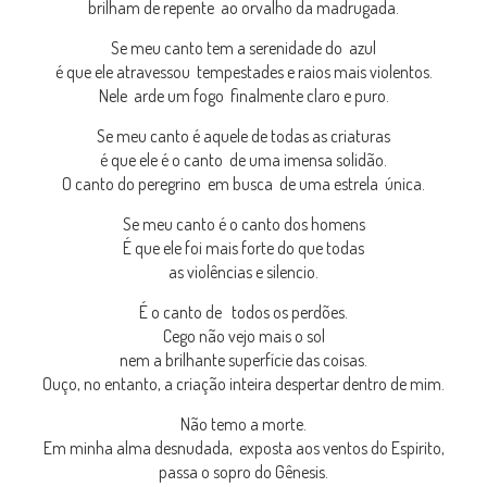
brilham de repente ao orvalho da madrugada.
Se meu canto tem a serenidade do azul
é que ele atravessou tempestades e raios mais violentos.
Nele arde um fogo finalmente claro e puro.
Se meu canto é aquele de todas as criaturas
é que ele é o canto de uma imensa solidão.
O canto do peregrino em busca de uma estrela única.
Se meu canto é o canto dos homens
É que ele foi mais forte do que todas
as violências e silencio.
É o canto de todos os perdões.
Cego não vejo mais o sol
nem a brilhante superfície das coisas.
Ouço, no entanto, a criação inteira despertar dentro de mim.
Não temo a morte.
Em minha alma desnudada, exposta aos ventos do Espirito,
passa o sopro do Gênesis.