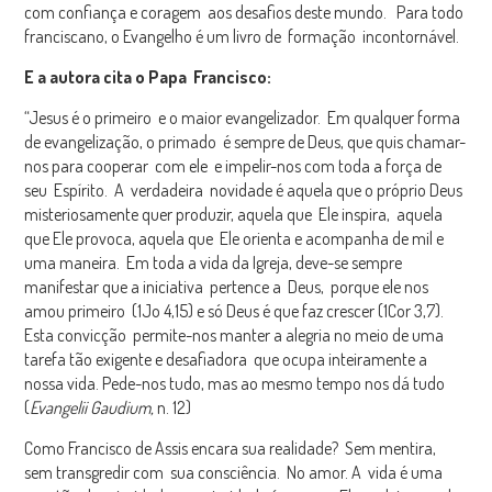
com confiança e coragem aos desafios deste mundo. Para todo
franciscano, o Evangelho é um livro de formação incontornável.
E a autora cita o Papa Francisco:
“Jesus é o primeiro e o maior evangelizador. Em qualquer forma
de evangelização, o primado é sempre de Deus, que quis chamar-
nos para cooperar com ele e impelir-nos com toda a força de
seu Espírito. A verdadeira novidade é aquela que o próprio Deus
misteriosamente quer produzir, aquela que Ele inspira, aquela
que Ele provoca, aquela que Ele orienta e acompanha de mil e
uma maneira. Em toda a vida da Igreja, deve-se sempre
manifestar que a iniciativa pertence a Deus, porque ele nos
amou primeiro (1Jo 4,15) e só Deus é que faz crescer (1Cor 3,7).
Esta convicção permite-nos manter a alegria no meio de uma
tarefa tão exigente e desafiadora que ocupa inteiramente a
nossa vida. Pede-nos tudo, mas ao mesmo tempo nos dá tudo
(
Evangelii Gaudium,
n. 12)
Como Francisco de Assis encara sua realidade? Sem mentira,
sem transgredir com sua consciência. No amor. A vida é uma