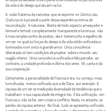
da vida e do desejo que atuam na luz.
A visão fraterna da natureza que se exprime no
Cântico das
Criaturas
só é possível a partir dessa experiência íntima de
reconciliação. A natureza, liberta de todo aspecto ameaçador e
temível e terrível, completamente transparente e luminosa, não
é mais simples sonho de poetas; ela é testemunho e espelho de
um ser no qual as forças do desejo e da vida estão unificadas e
iluminadas num único e grande amor. Uma consciência
dilacerada só tem condições de projetar sobre o mundo seu
rasgão interior. Uma consciência unificada e feliz percebe, ao
contrário, a unidade profunda e última dos seres. Vê, canta e dá
sua cooperação.
Certamente, a personalidade de Francisco era, no começo, mais
tumultuada, menos unificada que a de Clara, por exemplo. A
riqueza de um ser se mede pela diversidade de tendências que o
trabalham e sua capacidade de integrá-las. Esta unificação, em
Francisco, não se fez sem crises e conflitos. Nada, no entanto, se
perdeu da riqueza anterior. No final, tudo se apresenta unificado:
o sentido do concreto e a força do sonho, o dinamismo da ação e