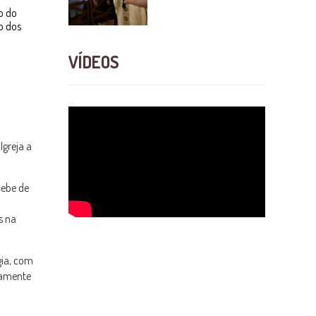
o do
o dos
VÍDEOS
Igreja a
cebe de
s na
gia, com
utamente