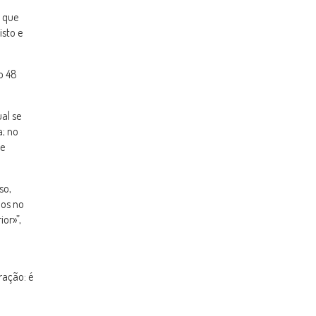
o que
isto e
o 48
al se
a; no
te
so,
dos no
or»”,
ração: é