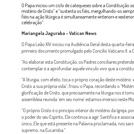
O Papa iniciou um ciclo de catequeses sobre a Constituição so
mistério de Cristo” e “sustenta os fiéis, mergulhando-os sem
fiéis na ação litúrgica é simultaneamente «interior» e «exterior
celebração”.
Mariangela Jaguraba – Vatican News
O Papa Leão XIV iniciou na Audiência Geral desta quarta-feir
primeiro documento promulgado pelo Concílio Vaticano II: a 
“Ao elaborar esta Constituição, os Padres conciliares prete
contemplar e a aprofundar aquele vínculo vivo que a constitui 
“A liturgia, com efeito, toca o próprio coração deste mistéri
Cristo a sua própria vida”, frisou o Papa, recordando o “Mistéri
glorificação de Cristo, que precisamente na liturgia nos é 
assembleia reunida ‘em seu nome’ estamos imersos neste Mist
“O próprio Cristo é o princípio interior do mistério da Igreja,
o poder do seu Espírito, Ele continua a agir. Santifica e assoc
único, Ele que está presente na Palavra proclamada, nos sa
supremo, na Eucaristia.”