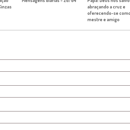
ação
Mensagens diárias – 26/04
Papa: Deus nos salv
Cinzas
abraçando a cruz e
oferecendo-se com
mestre e amigo