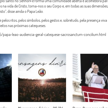
m templo santo no Senhor» e forma uma comunidade aberta e acolhedora pa
nos na vida de Cristo, torna-nos o seu Corpo e, em todas as suas dimensões
to”, disse ainda o Papa Leão.
pelos ritos, pelos símbolos, pelos gestos e, sobretudo, pela presença viva 
feitos nas próximas catequeses.
/papa-leao-audiencia-geral-catequese-sacrosanctum-concilium.html