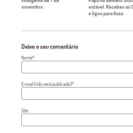
Evangelho de 7 de
Papa no Gemelli: situ
novembro
estável. Recebeu as 
e ligou para Gaza
Deixe o seu comentário
Nome*
E-mail (não será publicado)*
Site