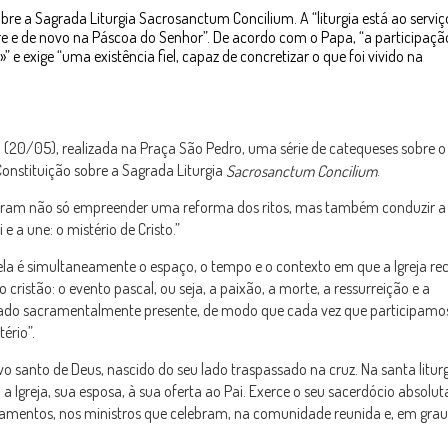
bre a Sagrada Liturgia Sacrosanctum Concilium. A “liturgia está ao serviç
pre e de novo na Páscoa do Senhor”. De acordo com o Papa, “a participaçã
»” e exige “uma existência fiel, capaz de concretizar o que foi vivido na
a (20/05), realizada na Praça São Pedro, uma série de catequeses sobre o
Constituição sobre a Sagrada Liturgia
.
Sacrosanctum Concilium
nderam não só empreender uma reforma dos ritos, mas também conduzir a 
e a une: o mistério de Cristo.”
o: ela é simultaneamente o espaço, o tempo e o contexto em que a Igreja re
o cristão: o evento pascal, ou seja, a paixão, a morte, a ressurreição e a
tornado sacramentalmente presente, de modo que cada vez que participamo
ério”.
 povo santo de Deus, nascido do seu lado traspassado na cruz. Na santa litur
ia a Igreja, sua esposa, à sua oferta ao Pai. Exerce o seu sacerdócio absol
cramentos, nos ministros que celebram, na comunidade reunida e, em grau