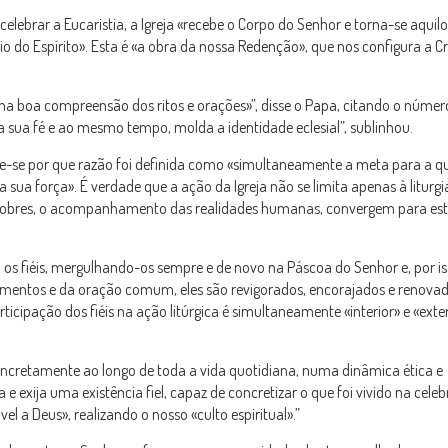
celebrar a Eucaristia, a Igreja «recebe o Corpo do Senhor e torna-se aquil
o do Espírito». Esta é «a obra da nossa Redenção», que nos configura a Cr
ma boa compreensão dos ritos e orações»”, disse o Papa, citando o númer
 a sua fé e ao mesmo tempo, molda a identidade eclesial”, sublinhou.
ende-se por que razão foi definida como «simultaneamente a meta para a qu
ua força». É verdade que a ação da Igreja não se limita apenas à liturgi
os pobres, o acompanhamento das realidades humanas, convergem para es
a os fiéis, mergulhando-os sempre e de novo na Páscoa do Senhor e, por is
amentos e da oração comum, eles são revigorados, encorajados e renova
icipação dos fiéis na ação litúrgica é simultaneamente «interior» e «exteri
oncretamente ao longo de toda a vida quotidiana, numa dinâmica ética e
 e exija uma existência fiel, capaz de concretizar o que foi vivido na celeb
vel a Deus», realizando o nosso «culto espiritual».”