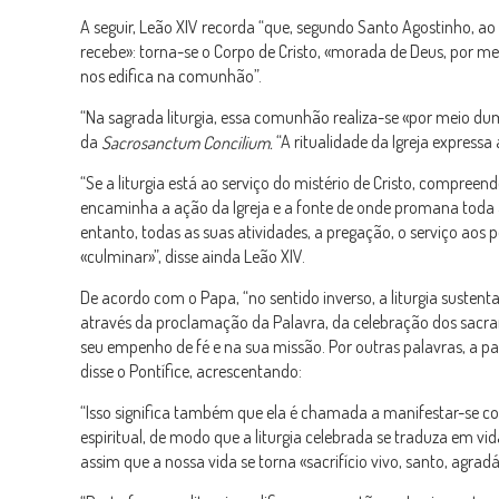
A seguir, Leão XIV recorda “que, segundo Santo Agostinho, ao 
recebe»: torna-se o Corpo de Cristo, «morada de Deus, por mei
nos edifica na comunhão”.
“Na sagrada liturgia, essa comunhão realiza-se «por meio du
da
“A ritualidade da Igreja expressa
Sacrosanctum Concilium.
“Se a liturgia está ao serviço do mistério de Cristo, compre
encaminha a ação da Igreja e a fonte de onde promana toda a s
entanto, todas as suas atividades, a pregação, o serviço a
«culminar»”, disse ainda Leão XIV.
De acordo com o Papa, “no sentido inverso, a liturgia sustent
através da proclamação da Palavra, da celebração dos sacr
seu empenho de fé e na sua missão. Por outras palavras, a part
disse o Pontífice, acrescentando:
“Isso significa também que ela é chamada a manifestar-se c
espiritual, de modo que a liturgia celebrada se traduza em vida
assim que a nossa vida se torna «sacrifício vivo, santo, agradá