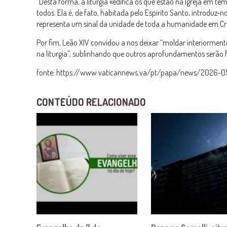
“Desta forma, a liturgia «edifica os que estão na Igreja e
todos. Ela é, de fato, habitada pelo Espírito Santo, introduz-
representa um sinal da unidade de toda a humanidade em Cris
Por fim, Leão XIV convidou a nos deixar “moldar interiormente 
na liturgia”, sublinhando que outros aprofundamentos serão 
fonte: https://www.vaticannews.va/pt/papa/news/2026-05
CONTEÚDO RELACIONADO