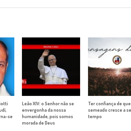
otti
Leão XIV: o Senhor não se
Ter confiança de que
udí,
envergonha da nossa
semeado cresce a s
rna-se
humanidade, pois somos
tempo
morada de Deus