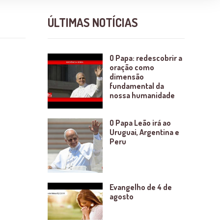
ÚLTIMAS NOTÍCIAS
O Papa: redescobrir a
oração como
dimensão
fundamental da
nossa humanidade
O Papa Leão irá ao
Uruguai, Argentina e
Peru
Evangelho de 4 de
agosto