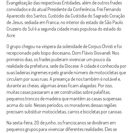
Evangelização das respectivas Entidades, além de outros frades
convidados e do atual Presidente da Conferência, Frei Fernando
Aparecido dos Santos, Custódio da Custódia do Sagrado Coração
de Jesus, sediada em Franca, no interior do estado de São Paulo.
Cruzeiro do Sul é a segunda cidade mais populosa do estado do
Acre.
O grupo chegou na véspera da solenidade de Corpus Christi e foi
recepcionado pelo bispo diocesano, Dom Flávio Giovaneli. Nos
primeiros dias, os frades puderam vivenciar um pouco da
realidade da prefeitura, sede da Diocese. A cidade é conhecida por
suas ladeiras íngremes e pelo grande número de motocicletas que
circulam por suas ruas. A presença de rios também é notável e,
durante as cheias, algumas áreas ficam alagadas. Por isso,
muitas casas passaram a ser construídas sobre palafitas,
pequenos troncos de madeira que mantêm as casas suspensas
acima do solo. Nesses períodos, os moradores dessas regiões
precisam substituir motocicletas, carros e bicicletas por canoas.
Na sexta-feira, 20 de junho, os franciscanos se dividiram em
pequenos grupos para vivenciar diferentes realidades. Eles se