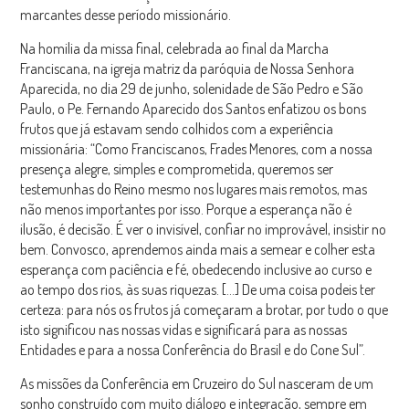
marcantes desse período missionário.
Na homilia da missa final, celebrada ao final da Marcha
Franciscana, na igreja matriz da paróquia de Nossa Senhora
Aparecida, no dia 29 de junho, solenidade de São Pedro e São
Paulo, o Pe. Fernando Aparecido dos Santos enfatizou os bons
frutos que já estavam sendo colhidos com a experiência
missionária: “Como Franciscanos, Frades Menores, com a nossa
presença alegre, simples e comprometida, queremos ser
testemunhas do Reino mesmo nos lugares mais remotos, mas
não menos importantes por isso. Porque a esperança não é
ilusão, é decisão. É ver o invisível, confiar no improvável, insistir no
bem. Convosco, aprendemos ainda mais a semear e colher esta
esperança com paciência e fé, obedecendo inclusive ao curso e
ao tempo dos rios, às suas riquezas. […] De uma coisa podeis ter
certeza: para nós os frutos já começaram a brotar, por tudo o que
isto significou nas nossas vidas e significará para as nossas
Entidades e para a nossa Conferência do Brasil e do Cone Sul”.
As missões da Conferência em Cruzeiro do Sul nasceram de um
sonho construído com muito diálogo e integração, sempre em