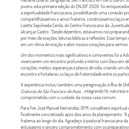
Mariana Duarte, da Igreja de São Francisco em Cerro Barón, Va
jovens, esta primeira edição do ENJOF 2026
foi enriquecedo
a espiritualidade franciscana, possibilitando uma conexão p
compartilhássemos o amor fraterno, construíssemos laços en
Lizette Sepúlveda Cerda, do Centro Franciscano da Juventude
alcançar Castro. “Desde dezembro, estávamos nos preparand
por meio de orações, leituras bíblicas e reflexões. Esse temp
em um clima de oração e abrir nossos corações para sermos 
Um dos momentos mais significativos e comoventes foi a A
vivenciarem um encontro profundo e íntimo com Deus em silê
corações, medos, esperanças e planos de vida, criando um cl
encontro e fortaleceu os laços de fraternidade entre os partic
A experiência incluiu também uma peregrinação à Ilha de Shi
, integrando fé, natureza 
Criaturas de São Francisco de Assis
comprometida com o cuidado da nossa casa comum.
Para Frei José Manuel Hernández, OFM, conselheiro espiritual
finalmente concretizado após dois anos de planejamento. “A p
fraterna ao longo do dia. Agradeço à pastoral franciscana da
entusiasmo e sincero comprometimento com os preparativos, 