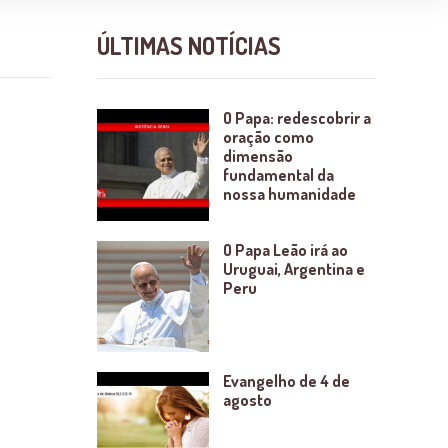
ÚLTIMAS NOTÍCIAS
O Papa: redescobrir a
oração como
dimensão
fundamental da
nossa humanidade
O Papa Leão irá ao
Uruguai, Argentina e
Peru
Evangelho de 4 de
agosto