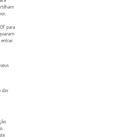
para
artilham
or,
JOF para
 guiaram
 entrar
 seus
o das
ação
o,
ste