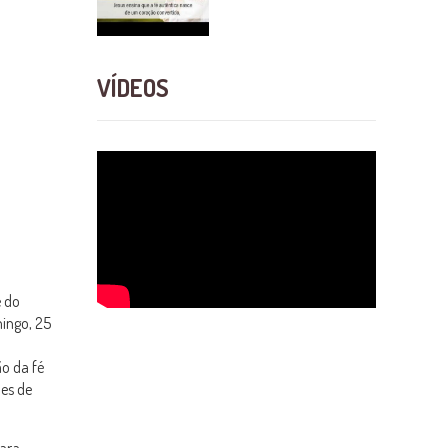
VÍDEOS
e do
mingo, 25
o da fé
es de