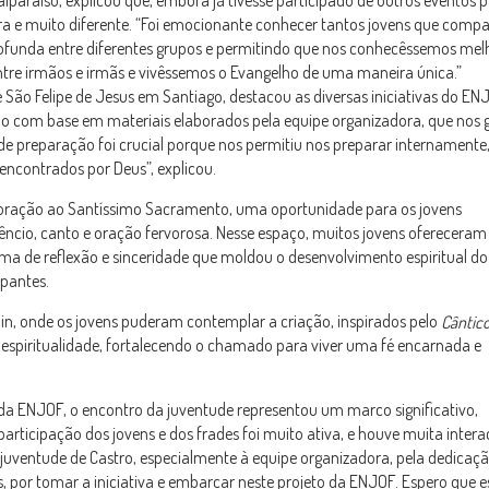
lparaíso, explicou que, embora já tivesse participado de outros eventos 
ra e muito diferente. “Foi emocionante conhecer tantos jovens que comp
rofunda entre diferentes grupos e permitindo que nos conhecêssemos melh
tre irmãos e irmãs e vivêssemos o Evangelho de uma maneira única.”
 São Felipe de Jesus em Santiago, destacou as diversas iniciativas do EN
o com base em materiais elaborados pela equipe organizadora, que nos
o de preparação foi crucial porque nos permitiu nos preparar internamente,
encontrados por Deus”, explicou.
doração ao Santíssimo Sacramento, uma oportunidade para os jovens
ncio, canto e oração fervorosa. Nesse espaço, muitos jovens ofereceram
ima de reflexão e sinceridade que moldou o desenvolvimento espiritual do
ipantes.
lin, onde os jovens puderam contemplar a criação, inspirados pelo
Cântic
e espiritualidade, fortalecendo o chamado para viver uma fé encarnada e
 da ENJOF, o encontro da juventude representou um marco significativo,
articipação dos jovens e dos frades foi muito ativa, e houve muita inter
 juventude de Castro, especialmente à equipe organizadora, pela dedicaçã
por tomar a iniciativa e embarcar neste projeto da ENJOF. Espero que e