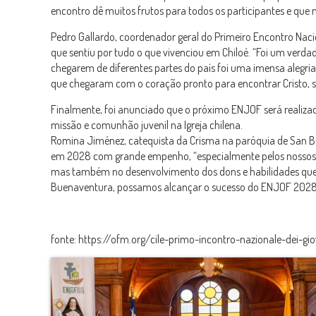
encontro dê muitos frutos para todos os participantes e que
Pedro Gallardo, coordenador geral do Primeiro Encontro Naci
que sentiu por tudo o que vivenciou em Chiloé. “Foi um verdad
chegarem de diferentes partes do país foi uma imensa alegr
que chegaram com o coração pronto para encontrar Cristo, se
Finalmente, foi anunciado que o próximo ENJOF será realiza
missão e comunhão juvenil na Igreja chilena.
Romina Jiménez, catequista da Crisma na paróquia de San Bu
em 2028 com grande empenho, “especialmente pelos nossos j
mas também no desenvolvimento dos dons e habilidades que
Buenaventura, possamos alcançar o sucesso do ENJOF 2028
fonte: https://ofm.org/cile-primo-incontro-nazionale-dei-gi