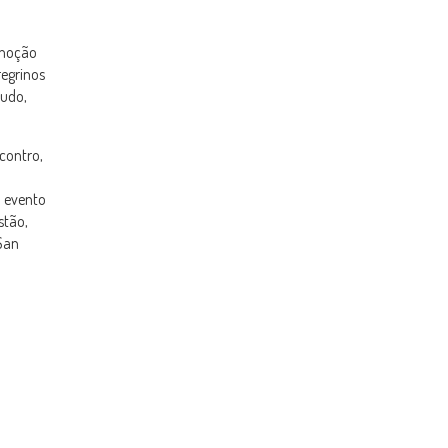
emoção
regrinos
tudo,
contro,
o evento
stão,
San