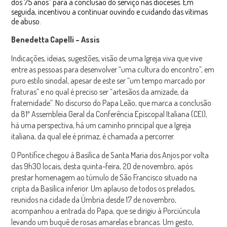
dos 75 anos” para a conclusão do serviço nas dioceses. Em
seguida, incentivou a continuar ouvindo e cuidando das vítimas
de abuso.
Benedetta Capelli – Assis
Indicações, ideias, sugestões, visão de uma Igreja viva que vive
entre as pessoas para desenvolver “uma cultura do encontro”, em
puro estilo sinodal, apesar de este ser “um tempo marcado por
fraturas” e no qual é preciso ser “artesãos da amizade, da
fraternidade”. No discurso do Papa Leão, que marca a conclusão
da 81ª Assembleia Geral da Conferência Episcopal Italiana (CEI),
há uma perspectiva, há um caminho principal que a Igreja
italiana, da qual ele é primaz, é chamada a percorrer.
O Pontífice chegou à Basílica de Santa Maria dos Anjos por volta
das 9h30 locais, desta quinta-feira, 20 de novembro, após
prestar homenagem ao túmulo de São Francisco situado na
cripta da Basílica inferior. Um aplauso de todos os prelados,
reunidos na cidade da Úmbria desde 17 de novembro,
acompanhou a entrada do Papa, que se dirigiu à Porciúncula
levando um buquê de rosas amarelas e brancas. Um gesto,