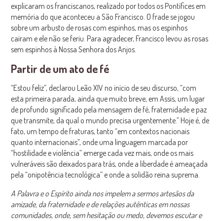
explicaram os franciscanos, realizado por todos os Pontífices em
memória do que aconteceu a São Francisco. O frade se jogou
sobre um arbusto de rosas com espinhos, mas os espinhos
caíram e ele não se feriu. Para agradecer, Francisco levou as rosas
sem espinhos à Nossa Senhora dos Anjos.
Partir de um ato de fé
“Estou feliz”, declarou Leão XIV no início de seu discurso, “com
esta primeira parada, ainda que muito breve, em Assis, um lugar
de profundo significado pela mensagem de fé, fraternidade e paz
que transmite, da qual o mundo precisa urgentemente.” Hoje é, de
fato, um tempo de fraturas, tanto “em contextos nacionais
quanto internacionais”, onde uma linguagem marcada por
“hostilidade e violência” emerge cada vez mais, onde os mais
vulneráveis ​​são deixados para trás, onde a liberdade é ameaçada
pela “onipotência tecnológica” e onde a solidão reina suprema.
A Palavra e o Espírito ainda nos impelem a sermos artesãos da
amizade, da fraternidade e de relações autênticas em nossas
comunidades, onde, sem hesitação ou medo, devemos escutar e