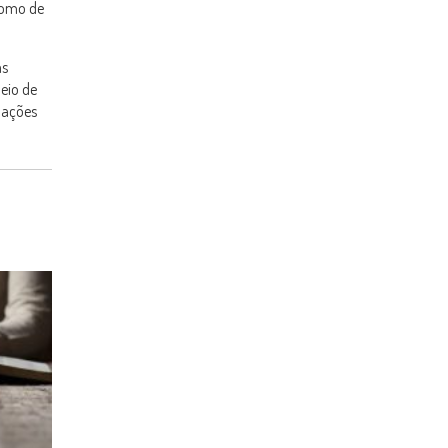
 como de
as
eio de
e ações