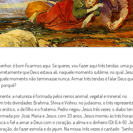
Senhor, é bom ficarmos aqui. Se queres, vou fazer aqui três tendas: uma pa
iu corretamente que Deus estava ali, naquele momento sublime, no qual Je
quele momento não terminasse nunca. Armar três tendas é falar Deus qu
o porquê?
mente; a natureza é formada pelos reinos animal, vegetal e mineral; no
tem três divindades: Brahma, Shiva e Vishnu; no judaísmo, o três represent
 erótico, o de filho e o fraterno; Pedro negou Jesus três vezes; o diabo te
 formada por José, Maria e Jesus; com 33 anos, Jesus morreu às três horas
voca o fiel a amar a Deus com o coração, a alma e o dinheiro (Dt 6,4-9); J
a oração, do fazer esmola e do jejum. Na missa, três vezes é cantado: ‘Senh