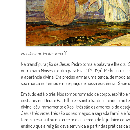
Frei Jacir de Freitas Faria
[1]
Na transfiguração de Jesus, Pedro toma a palavra e lhe diz: “
outra para Moisés, e outra para Elias.” (Mt 17,4). Pedro intu
a aparência divina. Era preciso armar uma tenda, de modo a
sua marca no tempo e no espaço de nossa existência. Sabe 
Em tudo está o três. Nós somos formado de corpo, espírito e 
cristianismo, Deus é Pai, Filho e Espirito Santo; o hinduísmo 
divino: céu, firmamento e Xeol; três são os amores: o do desejo
Jesus três vezes; três são os reis magos; a sagrada família é
tarde e ressuscitou no terceiro dia; o credo de fé judaico con
ensinou que a religião deve ser vivida a partir das práticas d