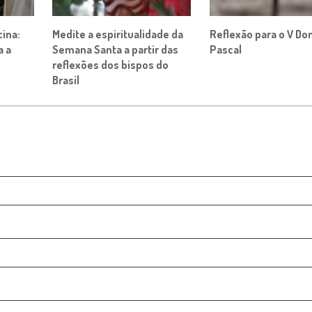
ina:
Medite a espiritualidade da
Reflexão para o V D
a a
Semana Santa a partir das
Pascal
reflexões dos bispos do
Brasil