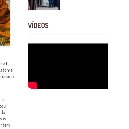
VÍDEOS
ra ti,
sus toma
e deixou
a o
ntou
 da
esus
or tem