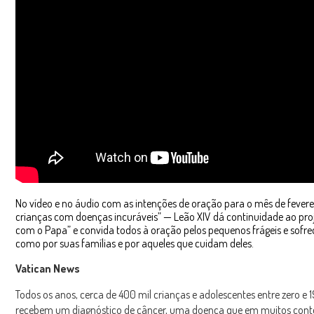
No vídeo e no áudio com as intenções de oração para o mês de fevere
crianças com doenças incuráveis” — Leão XIV dá continuidade ao pro
com o Papa” e convida todos à oração pelos pequenos frágeis e sofre
como por suas famílias e por aqueles que cuidam deles.
Vatican News
Todos os anos, cerca de 400 mil crianças e adolescentes entre zero e 
recebem um diagnóstico de câncer, uma doença que em muitos cont