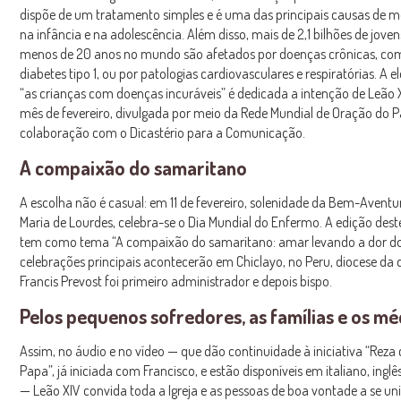
dispõe de um tratamento simples e é uma das principais causas de m
na infância e na adolescência. Além disso, mais de 2,1 bilhões de jove
menos de 20 anos no mundo são afetados por doenças crônicas, co
diabetes tipo 1, ou por patologias cardiovasculares e respiratórias. A e
“as crianças com doenças incuráveis” é dedicada a intenção de Leão 
mês de fevereiro, divulgada por meio da Rede Mundial de Oração do 
colaboração com o Dicastério para a Comunicação.
A compaixão do samaritano
A escolha não é casual: em 11 de fevereiro, solenidade da Bem-Avent
Maria de Lourdes, celebra-se o Dia Mundial do Enfermo. A edição deste
tem como tema “A compaixão do samaritano: amar levando a dor do 
celebrações principais acontecerão em Chiclayo, no Peru, diocese da 
Francis Prevost foi primeiro administrador e depois bispo.
Pelos pequenos sofredores, as famílias e os mé
Assim, no áudio e no vídeo — que dão continuidade à iniciativa “Reza
Papa”, já iniciada com Francisco, e estão disponíveis em italiano, ingl
— Leão XIV convida toda a Igreja e as pessoas de boa vontade a se u