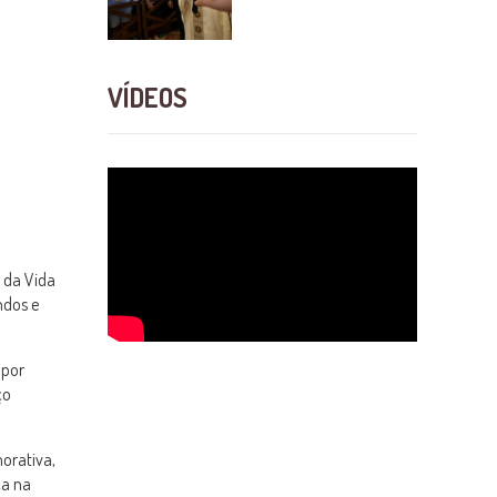
VÍDEOS
 da Vida
ndos e
 por
ço
morativa,
ça na