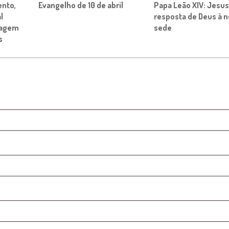
nto,
Evangelho de 10 de abril
Papa Leão XIV: Jesus
l
resposta de Deus à 
tagem
sede
s