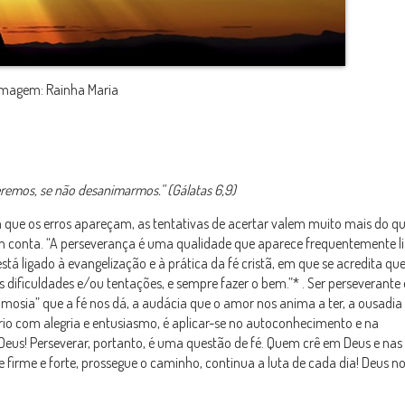
Imagem: Rainha Maria
emos, se não desanimarmos.” (Gálatas 6,9)
que os erros apareçam, as tentativas de acertar valem muito mais do que
em conta. “A perseverança é uma qualidade que aparece frequentemente l
 está ligado à evangelização e à prática da fé cristã, em que se acredita que
dificuldades e/ou tentações, e sempre fazer o bem.”* . Ser perseverante
mosia” que a fé nos dá, a audácia que o amor nos anima a ter, a ousadia
rio com alegria e entusiasmo, é aplicar-se no autoconhecimento e na
us! Perseverar, portanto, é uma questão de fé. Quem crê em Deus e nas
 firme e forte, prossegue o caminho, continua a luta de cada dia! Deus n