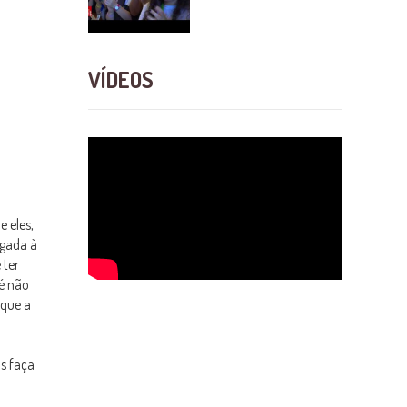
VÍDEOS
 eles,
igada à
 ter
 é não
 que a
os faça