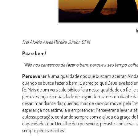
Frei Aluísio Alves Pereira Júnior, OFM
Paz e bem!
“Não nos cansemos de fazer o bem, porque a seu tempo colher
Perseverar
é uma qualidade dos que buscam acertar. Ainda 
quando se busca fazer o bem. E acredito que Deus leve isto 
fé. Mais de um versículo bíblico fala nesta qualidade do fiel, e
perseverança é a qualidade de seguir Jesus mesmo diante das 
desanimar diante das quedas, mas deixar-nos mover pela “tei
esperança nos estimula a empreender. Perseverar é levar a sé
autossuperação, contando sempre com a ajuda da graça de De
capacidades que Deus lhe deu persevera, persiste, conserva-se
sempre perseverantes!