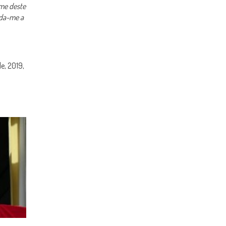
 me deste
uda-me a
e, 2019,