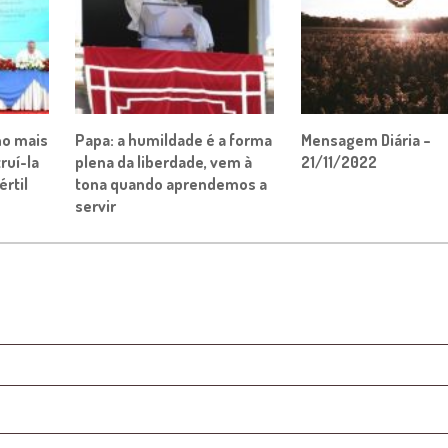
ho mais
Papa: a humildade é a forma
Mensagem Diária –
ruí-la
plena da liberdade, vem à
21/11/2022
rtil
tona quando aprendemos a
servir