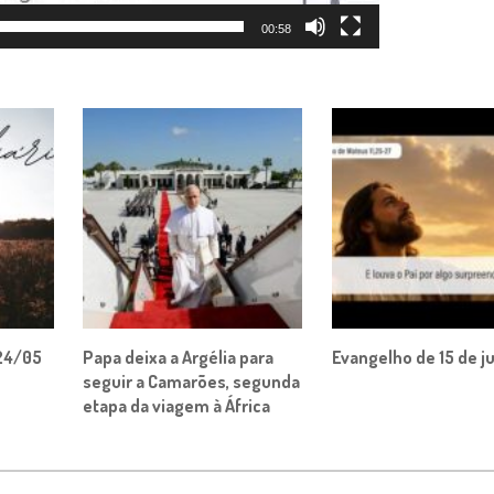
00:58
24/05
Papa deixa a Argélia para
Evangelho de 15 de j
seguir a Camarões, segunda
etapa da viagem à África