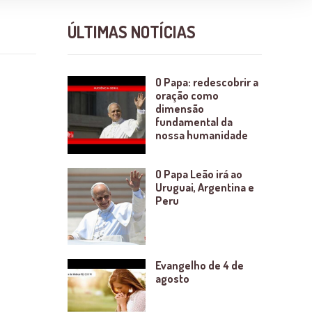
ÚLTIMAS NOTÍCIAS
O Papa: redescobrir a
oração como
dimensão
fundamental da
nossa humanidade
O Papa Leão irá ao
Uruguai, Argentina e
Peru
Evangelho de 4 de
agosto