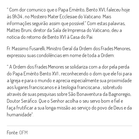
“
Com dor comunico que o Papa Emérito, Bento XVI, faleceu hoje
às 9h34
, no Mosteiro Mater Ecclesiae do Vaticano. Mais
informações seguirão assim que possível.” Com estas palavras,
Matteo Bruni, diretor da Sala de Imprensa do Vaticano, deu a
notícia do retorno de Bento XVI à Casa do Pai.
Fr. Massimo Fusarelli, Ministro Geral da Ordem dos Frades Menores,
expressou suas condolências em nome de toda a Ordem:
“
A Ordem dos Frades Menores se solidariza com a dor pela perda
do Papa Emérito Bento XVI
, reconhecendo o dom que ele foi para
a Igreja e para o mundo e aprecia especialmente
sua proximidade
aos lugares franciscanos e à teologia franciscana
, sobretudo
através de suas pesquisas sobre São Bonaventura da Bagnoregio,
Doutor Seráfico. Que o Senhor acolha o seu servo bom e fiel e
faça frutificar a sua longa missão ao serviço do povo de Deus e da
humanidade”.
Fonte:
OFM