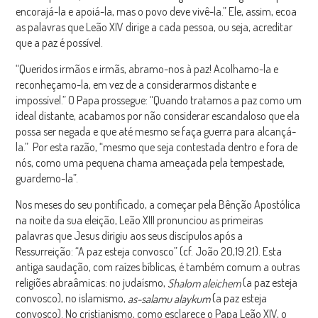
encorajá-la e apoiá-la, mas o povo deve vivê-la.” Ele, assim, ecoa
as palavras que Leão XIV dirige a cada pessoa, ou seja, acreditar
que a paz é possível.
“Queridos irmãos e irmãs, abramo-nos à paz! Acolhamo-la e
reconheçamo-la, em vez de a considerarmos distante e
impossível.” O Papa prossegue: “Quando tratamos a paz como um
ideal distante, acabamos por não considerar escandaloso que ela
possa ser negada e que até mesmo se faça guerra para alcançá-
la.” Por esta razão, “mesmo que seja contestada dentro e fora de
nós, como uma pequena chama ameaçada pela tempestade,
guardemo-la”.
Nos meses do seu pontificado, a começar pela Bênção Apostólica
na noite da sua eleição, Leão XIII pronunciou as primeiras
palavras que Jesus dirigiu aos seus discípulos após a
Ressurreição: “A paz esteja convosco” (cf. João 20,19.21). Esta
antiga saudação, com raízes bíblicas, é também comum a outras
religiões abraâmicas: no judaísmo,
(a paz esteja
Shalom aleichem
convosco), no islamismo,
(a paz esteja
as-salamu alaykum
convosco). No cristianismo, como esclarece o Papa Leão XIV, o