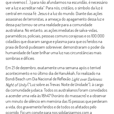
que vivemos (…) para não afundarmos na escuridão, é necessário
ver a luz e acreditar nela”. Para nós, cristãos, o símbolo da luz é
central em nossa fé: Jesus é a luz do mundo. Diante das ações
assassinas de terroristas, a ameaça do apagamento dessa luz e
dessa paz tornou-se uma realidade para a comunidade
australiana. No entanto, as ações imediatas de salva-vidas,
paramédicos, policiais, pessoas comuns corajosas e os 100.000
cidadãos que doaram sangue e plasma para que os feridos na
praia de Bondi pudessem sobreviver, demonstraram o poder da
humanidade de fazer brilhar uma luz nas circunstâncias mais
sombrias e difíceis.
Em 21 de dezembro, exatamente uma semana após o terrível
acontecimento e no último dia de Hanukkah, foi realizado na
Bondi Beach um Dia Nacional de Reflexão
Light over Darkness:
(“Luz sobre as Trevas: Noite de Unidade”), à cargo
Night of Unity
da comunidade judaica. Todos os australianos foram convidados
a acender uma vela às 18h47 (horário do massacre) e a observar
um minuto de silêncio em memória das 15 pessoas que perderam
a vida, dos gravemente feridos e de todos os afetados pelo
ocorrido. Foi um convite para nos solidarizarmos com a