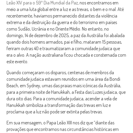
Leão XIV para o 59º Dia Mundial da Paz
, nos encontramos em
meio a uma luta global entre a luz e as trevas, o bem e o mal. Até
recentemente, havíamos permanecido distantes da violência
extrema e da destruição da guerra e do terrorismo em países
como Sudão, Ucrânia e no Oriente Médio. No entanto, no
domingo, 14 de dezembro de 2025, a paz da Austrália foi abalada
quando dois homens armados, pai e filho, mataram 15 pessoas,
feriram outras 40 e traumatizaram a comunidade judaica que
era o alvo. A nação australiana ficou chocada e consternada com
este evento.
Quando começaram os disparos, centenas de membros da
comunidade judaica estavam reunidos em uma área da Bondi
Beach, em Sydney, umas das praias mais icônicas da Austrália,
para a primeira noite de Hanukkah, a Festa das Luzes judaica, que
dura oito dias. Para a comunidade judaica, acender a vela de
Hanukkah simboliza a transformação das trevas em luz e
proclama que a luz não pode ser extinta pelas trevas.
Em sua mensagem, o Papa Leão XIII nos diz que “diante das
provações que encontramos nas circunstâncias históricas em