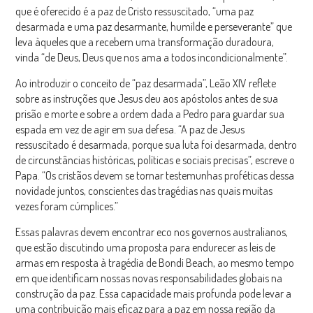
que é oferecido é a paz de Cristo ressuscitado, “uma paz
desarmada e uma paz desarmante, humilde e perseverante” que
leva àqueles que a recebem uma transformação duradoura,
vinda “de Deus, Deus que nos ama a todos incondicionalmente”.
Ao introduzir o conceito de “paz desarmada”, Leão XIV reflete
sobre as instruções que Jesus deu aos apóstolos antes de sua
prisão e morte e sobre a ordem dada a Pedro para guardar sua
espada em vez de agir em sua defesa. “A paz de Jesus
ressuscitado é desarmada, porque sua luta foi desarmada, dentro
de circunstâncias históricas, políticas e sociais precisas”, escreve o
Papa. “Os cristãos devem se tornar testemunhas proféticas dessa
novidade juntos, conscientes das tragédias nas quais muitas
vezes foram cúmplices.”
Essas palavras devem encontrar eco nos governos australianos,
que estão discutindo uma proposta para endurecer as leis de
armas em resposta à tragédia de Bondi Beach, ao mesmo tempo
em que identificam nossas novas responsabilidades globais na
construção da paz. Essa capacidade mais profunda pode levar a
uma contribuição mais eficaz para a paz em nossa região da