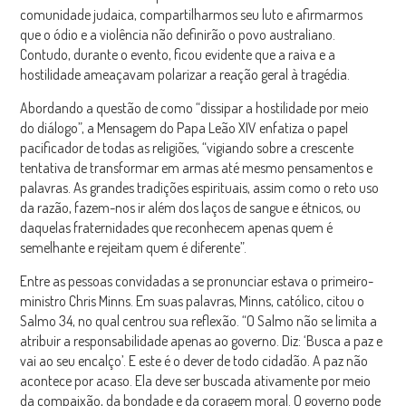
comunidade judaica, compartilharmos seu luto e afirmarmos
que o ódio e a violência não definirão o povo australiano.
Contudo, durante o evento, ficou evidente que a raiva e a
hostilidade ameaçavam polarizar a reação geral à tragédia.
Abordando a questão de como “dissipar a hostilidade por meio
do diálogo”, a Mensagem do Papa Leão XIV enfatiza o papel
pacificador de todas as religiões, “vigiando sobre a crescente
tentativa de transformar em armas até mesmo pensamentos e
palavras. As grandes tradições espirituais, assim como o reto uso
da razão, fazem-nos ir além dos laços de sangue e étnicos, ou
daquelas fraternidades que reconhecem apenas quem é
semelhante e rejeitam quem é diferente”.
Entre as pessoas convidadas a se pronunciar estava o primeiro-
ministro Chris Minns. Em suas palavras, Minns, católico, citou o
Salmo 34, no qual centrou sua reflexão. “O Salmo não se limita a
atribuir a responsabilidade apenas ao governo. Diz: ‘Busca a paz e
vai ao seu encalço’. E este é o dever de todo cidadão. A paz não
acontece por acaso. Ela deve ser buscada ativamente por meio
da compaixão, da bondade e da coragem moral. O governo pode