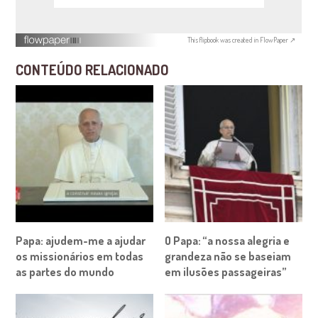
This flipbook was created in FlowPaper ↗
CONTEÚDO RELACIONADO
Papa: ajudem-me a ajudar
O Papa: “a nossa alegria e
os missionários em todas
grandeza não se baseiam
as partes do mundo
em ilusões passageiras”