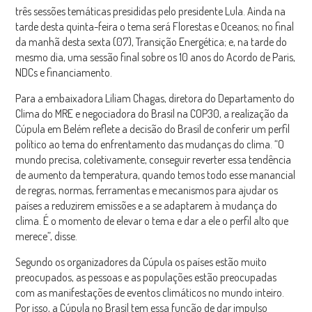
três sessões temáticas presididas pelo presidente Lula. Ainda na
tarde desta quinta-feira o tema será Florestas e Oceanos; no final
da manhã desta sexta (07), Transição Energética; e, na tarde do
mesmo dia, uma sessão final sobre os 10 anos do Acordo de Paris,
NDCs e financiamento.
Para a embaixadora Liliam Chagas, diretora do Departamento do
Clima do MRE e negociadora do Brasil na COP30, a realização da
Cúpula em Belém reflete a decisão do Brasil de conferir um perfil
político ao tema do enfrentamento das mudanças do clima. “O
mundo precisa, coletivamente, conseguir reverter essa tendência
de aumento da temperatura, quando temos todo esse manancial
de regras, normas, ferramentas e mecanismos para ajudar os
países a reduzirem emissões e a se adaptarem à mudança do
clima. É o momento de elevar o tema e dar a ele o perfil alto que
merece”, disse.
Segundo os organizadores da Cúpula os países estão muito
preocupados, as pessoas e as populações estão preocupadas
com as manifestações de eventos climáticos no mundo inteiro.
Por isso, a Cúpula no Brasil tem essa função de dar impulso