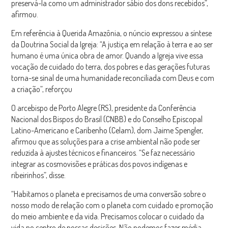
preservá-la como um administrador sábio dos dons recebidos”,
afirmou.
Em referência à Querida Amazônia, o núncio expressou a síntese
da Doutrina Social da Igreja: “A justiça em relação à terra e ao ser
humano é uma única obra de amor. Quando a Igreja vive essa
vocação de cuidado do terra, dos pobres e das gerações futuras
torna-se sinal de uma humanidade reconciliada com Deus e com
a criação”, reforçou
O arcebispo de Porto Alegre (RS), presidente da Conferência
Nacional dos Bispos do Brasil (CNBB) e do Conselho Episcopal
Latino-Americano e Caribenho (Celam), dom Jaime Spengler,
afirmou que as soluções para a crise ambiental não pode ser
reduzida à ajustes técnicos e financeiros. “Se faz necessário
integrar as cosmovisões e práticas dos povos indígenas e
ribeirinhos”, disse.
“Habitamos o planeta e precisamos de uma conversão sobre o
nosso modo de relação com o planeta com cuidado e promoção
do meio ambiente e da vida. Precisamos colocar o cuidado da
vida no centro de nossas decisões. Não podemos fazer média