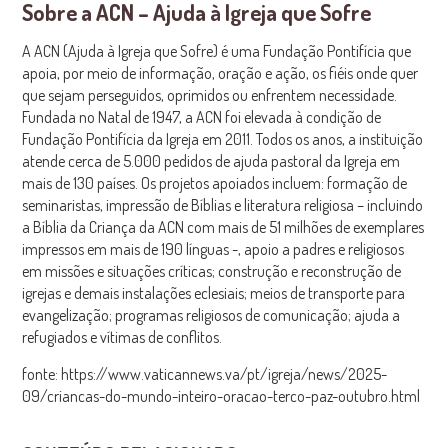
Sobre a ACN – Ajuda à Igreja que Sofre
A ACN (Ajuda à Igreja que Sofre) é uma Fundação Pontifícia que
apoia, por meio de informação, oração e ação, os fiéis onde quer
que sejam perseguidos, oprimidos ou enfrentem necessidade.
Fundada no Natal de 1947, a ACN foi elevada à condição de
Fundação Pontifícia da Igreja em 2011. Todos os anos, a instituição
atende cerca de 5.000 pedidos de ajuda pastoral da Igreja em
mais de 130 países. Os projetos apoiados incluem: formação de
seminaristas, impressão de Bíblias e literatura religiosa – incluindo
a Bíblia da Criança da ACN com mais de 51 milhões de exemplares
impressos em mais de 190 línguas -, apoio a padres e religiosos
em missões e situações críticas; construção e reconstrução de
igrejas e demais instalações eclesiais; meios de transporte para
evangelização; programas religiosos de comunicação; ajuda a
refugiados e vítimas de conflitos.
fonte: https://www.vaticannews.va/pt/igreja/news/2025-
09/criancas-do-mundo-inteiro-oracao-terco-paz-outubro.html