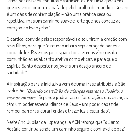
ferido por divisões, conflitos e sofrimentos. Em uma época em
que o silêncio orante é abafado pelo barulho do mundo, o Rosário
é um oásis de contemplação – não uma prática seca ou
repetitiva, mas um caminho suave e forte que nos conduz ao
coração do Evangelho.”
O cardeal convida pais e responsáveis a se unirem à oração com
seus filhos, para que “o mundo inteiro seja abraçado por esta
coroa de luz. Rezemos juntos para fortalecer os vínculos da
comunhão eclesial, tanto afetiva como eficaz, e para que o
Espírito Santo desperte nos jovens um desejo sincero de
santidade”.
A inspiração para a iniciativa vem de uma frase atribuída a São
Padre Pio:
“Quando um milhão de crianças rezarem o Rosário, o
Segundo padre Lässer, “as orações das crianças
mundo mudará.”
têm um poder especial diante de Deus – um poder capaz de
romper barreiras, curar feridas e trazer luz à escuridão”.
Neste Ano Jubilar da Esperança, a ACN reforça que “o Santo
Rosário continua sendo um caminho seguro e confiável de paz”.