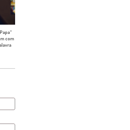
 Papa”
rem com
alavra