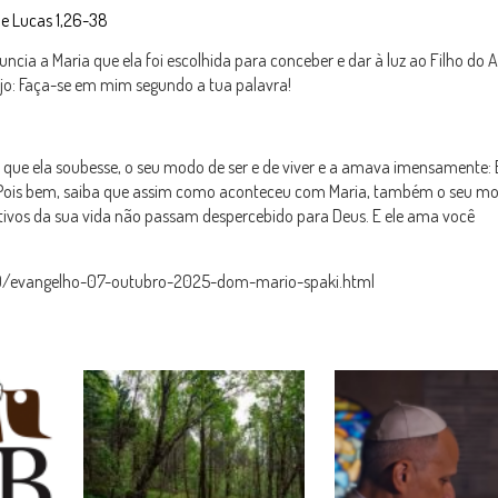
e Lucas 1,26-38
cia a Maria que ela foi escolhida para conceber e dar à luz ao Filho do A
jo: Faça-se em mim segundo a tua palavra!
que ela soubesse, o seu modo de ser e de viver e a amava imensamente: É
s’. Pois bem, saiba que assim como aconteceu com Maria, também o seu m
itativos da sua vida não passam despercebido para Deus. E ele ama você
10/evangelho-07-outubro-2025-dom-mario-spaki.html