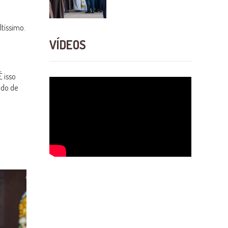
ltíssimo.
VÍDEOS
 isso
odo de