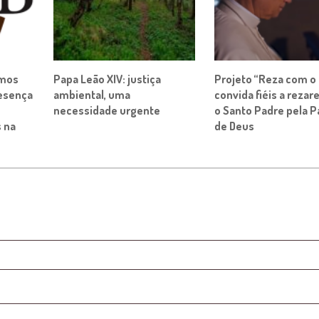
imos
Papa Leão XIV: justiça
Projeto “Reza com o
resença
ambiental, uma
convida fiéis a reza
necessidade urgente
o Santo Padre pela P
 na
de Deus