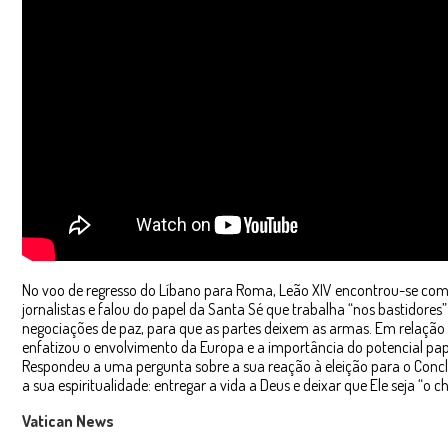
No voo de regresso do Líbano para Roma, Leão XIV encontrou-se com
jornalistas e falou do papel da Santa Sé que trabalha “nos bastidores
negociações de paz, para que as partes deixem as armas. Em relação 
enfatizou o envolvimento da Europa e a importância do potencial papel
Respondeu a uma pergunta sobre a sua reação à eleição para o Concl
a sua espiritualidade: entregar a vida a Deus e deixar que Ele seja “o ch
Vatican News