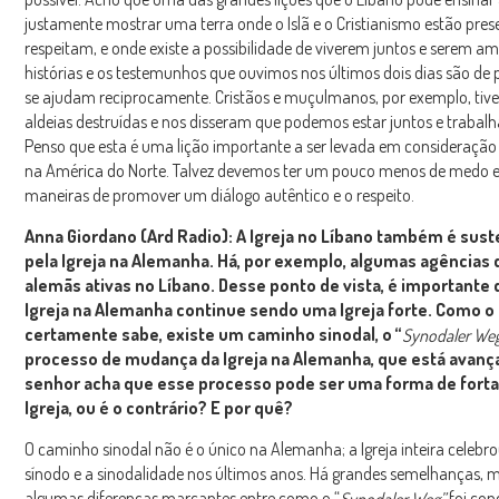
justamente mostrar uma terra onde o Islã e o Cristianismo estão prese
respeitam, e onde existe a possibilidade de viverem juntos e serem am
histórias e os testemunhos que ouvimos nos últimos dois dias são de
se ajudam reciprocamente. Cristãos e muçulmanos, por exemplo, tiv
aldeias destruídas e nos disseram que podemos estar juntos e trabalha
Penso que esta é uma lição importante a ser levada em consideração
na América do Norte. Talvez devemos ter um pouco menos de medo e
maneiras de promover um diálogo autêntico e o respeito.
Anna Giordano (Ard Radio): A Igreja no Líbano também é sus
pela Igreja na Alemanha. Há, por exemplo, algumas agências 
alemãs ativas no Líbano. Desse ponto de vista, é importante 
Igreja na Alemanha continue sendo uma Igreja forte. Como o
certamente sabe, existe um caminho sinodal, o “
Synodaler We
processo de mudança da Igreja na Alemanha, que está avanç
senhor acha que esse processo pode ser uma forma de forta
Igreja, ou é o contrário? E por quê?
O caminho sinodal não é o único na Alemanha; a Igreja inteira celeb
sínodo e a sinodalidade nos últimos anos. Há grandes semelhanças
algumas diferenças marcantes entre como o “
foi con
Synodaler Weg”