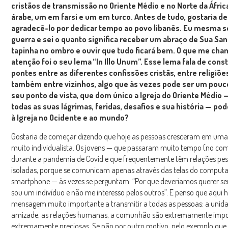
cristãos de transmissão no Oriente Médio e no Norte da Áfric
árabe, um em farsi e um em turco. Antes de tudo, gostaria de
agradecê-lo por dedicar tempo ao povo libanês. Eu mesma so
guerra e sei o quanto significa receber um abraço de Sua Sa
tapinha no ombro e ouvir que tudo ficará bem. O que me cha
atenção foi o seu lema “In Illo Unum”. Esse lema fala de const
pontes entre as diferentes confissões cristãs, entre religiõe
também entre vizinhos, algo que às vezes pode ser um pouco 
seu ponto de vista, que dom único a Igreja do Oriente Médio
todas as suas lágrimas, feridas, desafios e sua história — po
à Igreja no Ocidente e ao mundo?
Gostaria de começar dizendo que hoje as pessoas cresceram em uma
muito individualista. Os jovens — que passaram muito tempo (no co
durante a pandemia de Covid e que frequentemente têm relações pes
isoladas, porque se comunicam apenas através das telas do comput
smartphone — às vezes se perguntam: “Por que deveríamos querer se
sou um indivíduo e não me interesso pelos outros”. E penso que aqui
mensagem muito importante a transmitir a todas as pessoas: a unida
amizade, as relações humanas, a comunhão são extremamente impo
extremamente preciosas. Se não por outro motivo, pelo exemplo que 