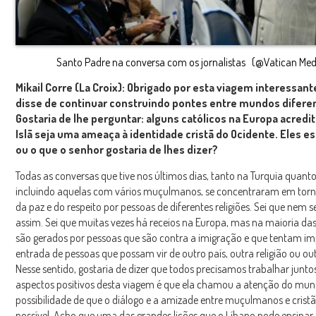
Santo Padre na conversa com os jornalistas (@Vatican Med
Mikail Corre (La Croix): Obrigado por esta viagem interessant
disse de continuar construindo pontes entre mundos difere
Gostaria de lhe perguntar: alguns católicos na Europa acredi
Islã seja uma ameaça à identidade cristã do Ocidente. Eles e
ou o que o senhor gostaria de lhes dizer?
Todas as conversas que tive nos últimos dias, tanto na Turquia quant
incluindo aquelas com vários muçulmanos, se concentraram em tor
da paz e do respeito por pessoas de diferentes religiões. Sei que nem 
assim. Sei que muitas vezes há receios na Europa, mas na maioria das
são gerados por pessoas que são contra a imigração e que tentam im
entrada de pessoas que possam vir de outro país, outra religião ou ou
Nesse sentido, gostaria de dizer que todos precisamos trabalhar junt
aspectos positivos desta viagem é que ela chamou a atenção do mun
possibilidade de que o diálogo e a amizade entre muçulmanos e cristã
possível. Acho que uma das grandes lições que o Líbano pode ensina