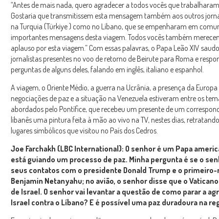
“Antes de mais nada, quero agradecer a todos vocês que trabalharam
Gostaria que transmitissem esta mensagem também aos outros jornal
na Turquia (Türkiye ) como no Líbano, que se empenharam em comun
importantes mensagens desta viagem. Todos vocês também merece
aplauso por esta viagem.” Com essas palavras, o Papa Leão XIV saudo
jornalistas presentes no voo de retorno de Beirute para Roma e respo
perguntas de alguns deles, falando em inglês, italiano e espanhol.
A viagem, o Oriente Médio, a guerra na Ucrânia, a presença da Europa
negociações de paz e a situação na Venezuela estiveram entre os tem
abordados pelo Pontífice, que recebeu um presente de um correspon
libanês uma pintura feita à mão ao vivo na TV, nestes dias, retratando
lugares simbólicos que visitou no País dos Cedros.
Joe Farchakh (LBC International): O senhor é um Papa ameri
está guiando um processo de paz. Minha pergunta é se o sen
seus contatos com o presidente Donald Trump e o primeiro-
Benjamin Netanyahu; no avião, o senhor disse que o Vatican
de Israel. O senhor vai levantar a questão de como parar a a
Israel contra o Líbano? E é possível uma paz duradoura na re