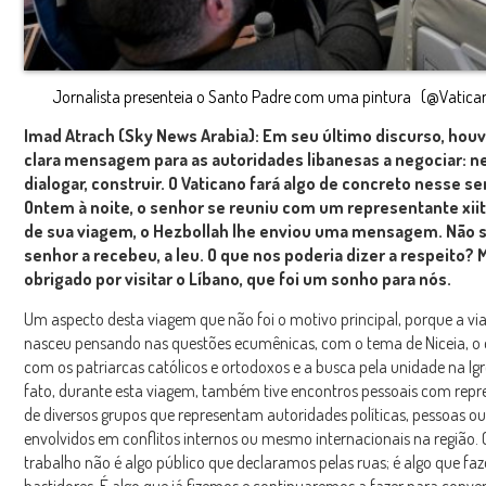
Jornalista presenteia o Santo Padre com uma pintura (@Vatica
Imad Atrach (Sky News Arabia): Em seu último discurso, hou
clara mensagem para as autoridades libanesas a negociar: ne
dialogar, construir. O Vaticano fará algo de concreto nesse s
Ontem à noite, o senhor se reuniu com um representante xiit
de sua viagem, o Hezbollah lhe enviou uma mensagem. Não s
senhor a recebeu, a leu. O que nos poderia dizer a respeito? 
obrigado por visitar o Líbano, que foi um sonho para nós.
Um aspecto desta viagem que não foi o motivo principal, porque a v
nasceu pensando nas questões ecumênicas, com o tema de Niceia, o
com os patriarcas católicos e ortodoxos e a busca pela unidade na Igr
fato, durante esta viagem, também tive encontros pessoais com repr
de diversos grupos que representam autoridades políticas, pessoas o
envolvidos em conflitos internos ou mesmo internacionais na região.
trabalho não é algo público que declaramos pelas ruas; é algo que f
bastidores. É algo que já fizemos e continuaremos a fazer para conve