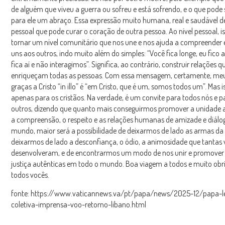
de alguém que viveu a guerra ou sofreu e está sofrendo, e o que pode s
para ele um abraço. Essa expressão muito humana, real e saudável d
pessoal que pode curar o coração de outra pessoa. Ao nível pessoal, i
tornar um nível comunitário que nos une e nos ajuda a compreender e
uns aos outros, indo muito além do simples: “Você fica longe, eu fico 
fica aí e não interagimos”. Significa, ao contrário, construir relações q
enriqueçam todas as pessoas. Com essa mensagem, certamente, me
graças a Cristo “in illo” é “em Cristo, que é um, somos todos um”. Mas 
apenas para os cristãos. Na verdade, é um convite para todos nós e p
outros, dizendo que quanto mais conseguirmos promover a unidade a
a compreensão, o respeito e as relações humanas de amizade e diálo
mundo, maior será a possibilidade de deixarmos de lado as armas da 
deixarmos de lado a desconfiança, o ódio, a animosidade que tantas 
desenvolveram, e de encontrarmos um modo de nos unir e promover 
justiça autênticas em todo o mundo. Boa viagem a todos e muito obr
todos vocês.
fonte: https://www.vaticannews.va/pt/papa/news/2025-12/papa-l
coletiva-imprensa-voo-retorno-libano.html