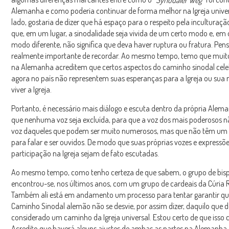
Alemanha e como poderia continuar de forma melhor na Igreja unive
lado, gostaria de dizer que há espaço para o respeito pela inculturaçã
que, em um lugar, a sinodalidade seja vivida de um certo modo e, em 
modo diferente, não significa que deva haver ruptura ou fratura. Pens
realmente importante de recordar. Ao mesmo tempo, temo que muito
na Alemanha acreditem que certos aspectos do caminho sinodal cele
agora no país não representem suas esperanças para a Igreja ou sua
viver a Igreja.
Portanto, é necessário mais diálogo e escuta dentro da própria Alem
que nenhuma voz seja excluída, para que a voz dos mais poderosos nã
voz daqueles que podem ser muito numerosos, mas que não têm um
para falar e ser ouvidos. De modo que suas próprias vozes e expressõ
participação na Igreja sejam de fato escutadas.
Ao mesmo tempo, como tenho certeza de que sabem, o grupo de bis
encontrou-se, nos últimos anos, com um grupo de cardeais da Cúria
Também ali está em andamento um processo para tentar garantir qu
Caminho Sinodal alemão não se desvie, por assim dizer, daquilo que d
considerado um caminho da Igreja universal. Estou certo de que isso 
Acredito que haverá alguns ajustes de ambas as partes na Alemanha