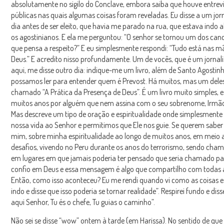
absolutamente no sigilo do Conclave, embora saiba que houve entrev
públicas nas quais algumas coisas foram reveladas. Eu disse a um jor
dia antes de ser eleito, que havia me parado na rua, que estava indo
os agostinianos. E ela me perguntou: “O senhor se tornou um dos can
que pensa a respeito?” E eu simplesmente respondi: “Tudo está nas m
Deus.” E acredito nisso profundamente. Um de vocês, que é um jornal
aqui, me disse outro dia: indique-me um livro, além de Santo Agostin
possamos ler para entender quem é Prevost. Há muitos, mas um deles
chamado “A Prática da Presença de Deus”. É um livro muito simples, e
muitos anos por alguém que nem assina com o seu sobrenome, Irmã
Mas descreve um tipo de oração e espiritualidade onde simplesment
nossa vida ao Senhor e permitimos que Ele nos guie. Se querem saber
mim, sobre minha espiritualidade ao longo de muitos anos, em meio 
desafios, vivendo no Peru durante os anos do terrorismo, sendo cham
em lugares em que jamais poderia ter pensado que seria chamado para
confio em Deus e essa mensagem é algo que compartilho com todas 
Então, como isso aconteceu? Eu me rendi quando vi como as coisas
indo e disse que isso poderia se tornar realidade”. Respirei fundo e dis
aqui Senhor, Tu és o chefe, Tu guias o caminho”.
Não sei se disse “wow” ontem à tarde (em Harissa). No sentido de que