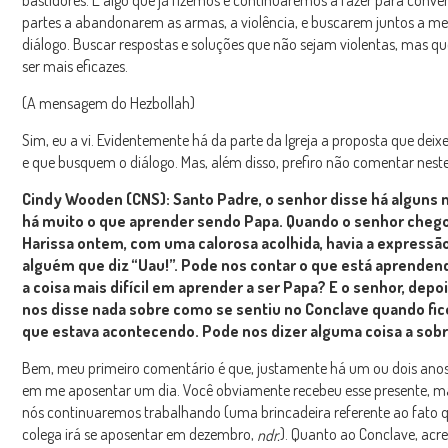
partes a abandonarem as armas, a violência, e buscarem juntos a m
diálogo. Buscar respostas e soluções que não sejam violentas, mas 
ser mais eficazes.
(A mensagem do Hezbollah)
Sim, eu a vi. Evidentemente há da parte da Igreja a proposta que dei
e que busquem o diálogo. Mas, além disso, prefiro não comentar nes
Cindy Wooden (CNS): Santo Padre, o senhor disse há alguns
há muito o que aprender sendo Papa. Quando o senhor che
Harissa ontem, com uma calorosa acolhida, havia a expressã
alguém que diz “Uau!”. Pode nos contar o que está aprenden
a coisa mais difícil em aprender a ser Papa? E o senhor, depo
nos disse nada sobre como se sentiu no Conclave quando fic
que estava acontecendo. Pode nos dizer alguma coisa a sobr
Bem, meu primeiro comentário é que, justamente há um ou dois ano
em me aposentar um dia. Você obviamente recebeu esse presente, m
nós continuaremos trabalhando (uma brincadeira referente ao fato 
colega irá se aposentar em dezembro,
). Quanto ao Conclave, acre
ndr.