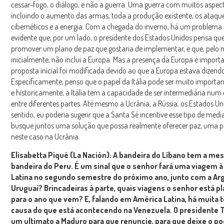
cessar-fogo, o diálogo, e não a guerra. Uma guerra com muitos aspec
incluindo o aumento das armas, toda a produção existente, os ataqu
cibernéticos e a energia. Com a chegada do inverno, há um problema sé
evidente que, por um lado, o presidente dos Estados Unidos pensa qu
promover um plano de paz que gostaria de implementar, e que, pelo
inicialmente, não inclui a Europa. Mas a presença da Europa é importa
proposta inicial foi modificada devido ao que a Europa estava dizend
Especificamente, penso que o papel da Itália pode ser muito important
e historicamente, a Itália tem a capacidade de ser intermediária num 
entre diferentes partes. Até mesmo a Ucrânia, a Rússia, os Estados U
sentido, eu poderia sugerir que a Santa Sé incentive esse tipo de medi
busque juntos uma solução que possa realmente oferecer paz, uma pa
neste caso na Ucrânia.
Elisabetta Piqué (La Nación): A bandeira do Líbano tem a me
bandeira do Peru. É um sinal que o senhor fará uma viagem 
Latina no segundo semestre do próximo ano, junto com a Arg
Uruguai? Brincadeiras à parte, quais viagens o senhor está p
para o ano que vem? E, falando em América Latina, há muita 
causa do que está acontecendo na Venezuela. O presidente
um ultimato a Maduro para que renuncie, para que deixe o po