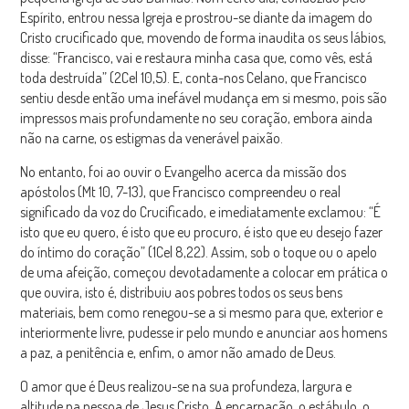
Espírito, entrou nessa Igreja e prostrou-se diante da imagem do
Cristo crucificado que, movendo de forma inaudita os seus lábios,
disse: “Francisco, vai e restaura minha casa que, como vês, está
toda destruída” (2Cel 10,5). E, conta-nos Celano, que Francisco
sentiu desde então uma inefável mudança em si mesmo, pois são
impressos mais profundamente no seu coração, embora ainda
não na carne, os estigmas da venerável paixão.
No entanto, foi ao ouvir o Evangelho acerca da missão dos
apóstolos (Mt 10, 7-13), que Francisco compreendeu o real
significado da voz do Crucificado, e imediatamente exclamou: “É
isto que eu quero, é isto que eu procuro, é isto que eu desejo fazer
do íntimo do coração” (1Cel 8,22). Assim, sob o toque ou o apelo
de uma afeição, começou devotadamente a colocar em prática o
que ouvira, isto é, distribuiu aos pobres todos os seus bens
materiais, bem como renegou-se a si mesmo para que, exterior e
interiormente livre, pudesse ir pelo mundo e anunciar aos homens
a paz, a penitência e, enfim, o amor não amado de Deus.
O amor que é Deus realizou-se na sua profundeza, largura e
altitude na pessoa de Jesus Cristo. A encarnação, o estábulo, o