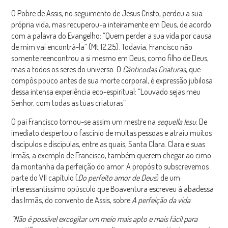
O Pobre de Assis, no seguimento de Jesus Cristo, perdeu a sua
própria vida, mas recuperou-a inteiramente em Deus, de acordo
com a palavra do Evangelho: “Quem perder a sua vida por causa
de mim vai encontrá-la” (Mt 12,25). Todavia, Francisco não
somente reencontrou a si mesmo em Deus, como filho de Deus,
mas a todos os seres do universo. O
Cântico
das Criaturas
, que
compôs pouco antes de sua morte corporal, é expressão jubilosa
dessa intensa experiência eco-espiritual: “Louvado sejas meu
Senhor, com todas as tuas criaturas”.
O pai Francisco tornou-se assim um mestre na
sequella Iesu
. De
imediato despertou o fascínio de muitas pessoas e atraiu muitos
discípulos e discípulas, entre as quais, Santa Clara. Clara e suas
Irmãs, a exemplo de Francisco, também querem chegar ao cimo
da montanha da perfeição do amor. A propósito subscrevemos
parte do VII capítulo (
Do perfeito amor de Deus
) de um
interessantíssimo opúsculo que Boaventura escreveu à abadessa
das Irmãs, do convento de Assis, sobre
A perfeição da vida
:
“Não é possível excogitar um meio mais apto e mais fácil para