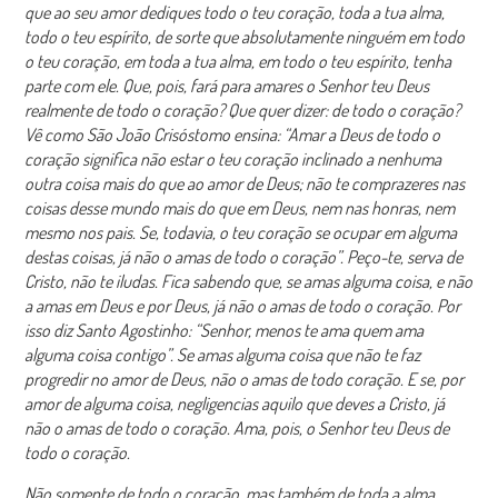
que ao seu amor dediques todo o teu coração, toda a tua alma,
todo o teu espírito, de sorte que absolutamente ninguém em todo
o teu coração, em toda a tua alma, em todo o teu espírito, tenha
parte com ele. Que, pois, fará para amares o Senhor teu Deus
realmente de todo o coração? Que quer dizer: de todo o coração?
Vê como São João Crisóstomo ensina: “Amar a Deus de todo o
coração significa não estar o teu coração inclinado a nenhuma
outra coisa mais do que ao amor de Deus; não te comprazeres nas
coisas desse mundo mais do que em Deus, nem nas honras, nem
mesmo nos pais. Se, todavia, o teu coração se ocupar em alguma
destas coisas, já não o amas de todo o coração”. Peço-te, serva de
Cristo, não te iludas. Fica sabendo que, se amas alguma coisa, e não
a amas em Deus e por Deus, já não o amas de todo o coração. Por
isso diz Santo Agostinho: “Senhor, menos te ama quem ama
alguma coisa contigo”. Se amas alguma coisa que não te faz
progredir no amor de Deus, não o amas de todo coração. E se, por
amor de alguma coisa, negligencias aquilo que deves a Cristo, já
não o amas de todo o coração. Ama, pois, o Senhor teu Deus de
todo o coração.
Não somente de todo o coração, mas também de toda a alma