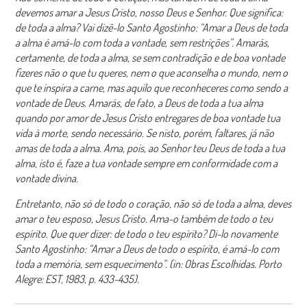
devemos amar a Jesus Cristo, nosso Deus e Senhor. Que significa:
de toda a alma? Vai dizê-lo Santo Agostinho: “Amar a Deus de toda
a alma é amá-lo com toda a vontade, sem restrições”. Amarás,
certamente, de toda a alma, se sem contradição e de boa vontade
fizeres não o que tu queres, nem o que aconselha o mundo, nem o
que te inspira a carne, mas aquilo que reconheceres como sendo a
vontade de Deus. Amarás, de fato, a Deus de toda a tua alma
quando por amor de Jesus Cristo entregares de boa vontade tua
vida à morte, sendo necessário. Se nisto, porém, faltares, já não
amas de toda a alma. Ama, pois, ao Senhor teu Deus de toda a tua
alma, isto é, faze a tua vontade sempre em conformidade com a
vontade divina.
Entretanto, não só de todo o coração, não só de toda a alma, deves
amar o teu esposo, Jesus Cristo. Ama-o também de todo o teu
espírito. Que quer dizer: de todo o teu espírito? Di-lo novamente
Santo Agostinho: “Amar a Deus de todo o espírito, é amá-lo com
toda a memória, sem esquecimento”. (in: Obras Escolhidas. Porto
Alegre: EST, 1983, p. 433-435).