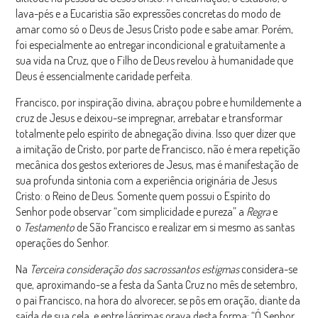
lava-pés e a Eucaristia são expressões concretas do modo de
amar como só o Deus de Jesus Cristo pode e sabe amar. Porém,
foi especialmente ao entregar incondicional e gratuitamente a
sua vida na Cruz, que o Filho de Deus revelou à humanidade que
Deus é essencialmente caridade perfeita.
Francisco, por inspiração divina, abraçou pobre e humildemente a
cruz de Jesus e deixou-se impregnar, arrebatar e transformar
totalmente pelo espírito de abnegação divina. Isso quer dizer que
a imitação de Cristo, por parte de Francisco, não é mera repetição
mecânica dos gestos exteriores de Jesus, mas é manifestação de
sua profunda sintonia com a experiência originária de Jesus
Cristo: o Reino de Deus. Somente quem possui o Espírito do
Senhor pode observar “com simplicidade e pureza” a
Regra
e
o
Testamento
de São Francisco e realizar em si mesmo as santas
operações do Senhor.
Na
Terceira
consideração dos sacrossantos estigmas
considera-se
que, aproximando-se a festa da Santa Cruz no mês de setembro,
o pai Francisco, na hora do alvorecer, se pôs em oração, diante da
saída de sua cela, e entre lágrimas orava desta forma: “Ó Senhor