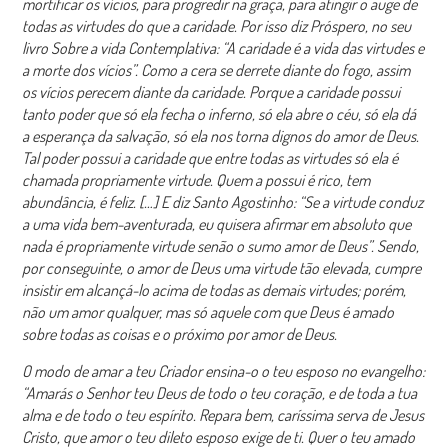
mortificar os vícios, para progredir na graça, para atingir o auge de
todas as virtudes do que a caridade. Por isso diz Próspero, no seu
livro Sobre a vida Contemplativa: “A caridade é a vida das virtudes e
a morte dos vícios”. Como a cera se derrete diante do fogo, assim
os vícios perecem diante da caridade. Porque a caridade possui
tanto poder que só ela fecha o inferno, só ela abre o céu, só ela dá
a esperança da salvação, só ela nos torna dignos do amor de Deus.
Tal poder possui a caridade que entre todas as virtudes só ela é
chamada propriamente virtude. Quem a possui é rico, tem
abundância, é feliz. […] E diz Santo Agostinho: “Se a virtude conduz
a uma vida bem-aventurada, eu quisera afirmar em absoluto que
nada é propriamente virtude senão o sumo amor de Deus”. Sendo,
por conseguinte, o amor de Deus uma virtude tão elevada, cumpre
insistir em alcançá-lo acima de todas as demais virtudes; porém,
não um amor qualquer, mas só aquele com que Deus é amado
sobre todas as coisas e o próximo por amor de Deus.
O modo de amar a teu Criador ensina-o o teu esposo no evangelho:
“Amarás o Senhor teu Deus de todo o teu coração, e de toda a tua
alma e de todo o teu espírito. Repara bem, caríssima serva de Jesus
Cristo, que amor o teu dileto esposo exige de ti. Quer o teu amado