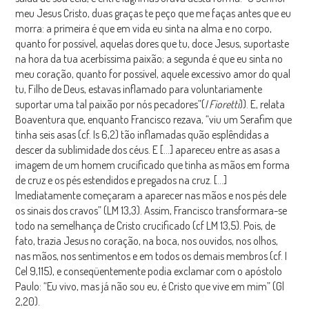
meu Jesus Cristo, duas graças te peço que me faças antes que eu
morra: a primeira é que em vida eu sinta na alma e no corpo,
quanto for possível, aquelas dores que tu, doce Jesus, suportaste
na hora da tua acerbíssima paixão; a segunda é que eu sinta no
meu coração, quanto for possível, aquele excessivo amor do qual
tu, Filho de Deus, estavas inflamado para voluntariamente
suportar uma tal paixão por nós pecadores”(
I Fioretti
)). E, relata
Boaventura que, enquanto Francisco rezava, “viu um Serafim que
tinha seis asas (cf. Is 6,2) tão inflamadas quão esplêndidas a
descer da sublimidade dos céus. E […] apareceu entre as asas a
imagem de um homem crucificado que tinha as mãos em forma
de cruz e os pés estendidos e pregados na cruz. […]
Imediatamente começaram a aparecer nas mãos e nos pés dele
os sinais dos cravos” (LM 13,3). Assim, Francisco transformara-se
todo na semelhança de Cristo crucificado (cf LM 13,5). Pois, de
fato, trazia Jesus no coração, na boca, nos ouvidos, nos olhos,
nas mãos, nos sentimentos e em todos os demais membros (cf. I
Cel 9,115), e conseqüentemente podia exclamar com o apóstolo
Paulo: “Eu vivo, mas já não sou eu, é Cristo que vive em mim” (Gl
2,20).