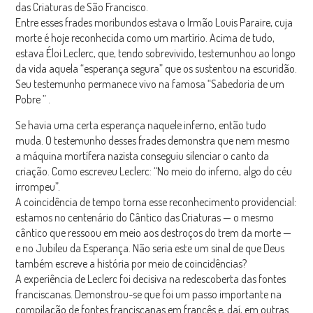
das Criaturas
de São Francisco.
Entre esses frades moribundos estava o Irmão Louis Paraire, cuja
morte é hoje reconhecida como um martírio. Acima de tudo,
estava Éloi Leclerc, que, tendo sobrevivido, testemunhou ao longo
da vida aquela “esperança segura” que os sustentou na escuridão.
Seu testemunho permanece vivo na famosa
“Sabedoria de um
Pobre
” .
Se havia uma certa esperança naquele inferno, então tudo
muda.
O testemunho desses frades demonstra que nem mesmo
a máquina mortífera nazista conseguiu silenciar o canto da
criação. Como escreveu Leclerc: “No meio do inferno, algo do céu
irrompeu”.
A coincidência de tempo
torna esse reconhecimento providencial:
estamos no centenário do Cântico das Criaturas — o mesmo
cântico que ressoou em meio aos destroços do trem da morte —
e no Jubileu da Esperança. Não seria este um sinal de que Deus
também escreve a história por meio de coincidências?
A experiência de Leclerc foi decisiva na redescoberta das fontes
franciscanas. Demonstrou-se que foi um passo importante na
compilação de fontes franciscanas em francês e, daí, em outras