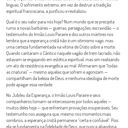
línguas. O sofrimento extremo, em vez de destruir a tradição
espiritual franciscana, a purificou e revitalizou.
Qual é o seu valor para nós hoje?
Num mundo que se precipita
rumo a novas barbáries — guerras, perseguições, escravidão — o
testemunho do Irmão Louis Paraire e dos outros mártires nos
lembra que a esperança cristã não é um otimismo vago, mas
uma certeza fundamentada na vitória de Cristo sobre a morte.
Quando cantaram o Cântico naquele vagão de trem lacrado, não
estavam se engajando em estética espiritual, mas sim realizando
um ato de resistência evangélica ao mal. Afirmaram que “todas
as criaturas” — mesmo aquelas que sofrem e agonizam —
compartilham da beleza de Deus, e nenhuma ideologia de morte
pode apagar essa verdade.
No Jubileu da Esperança, o Irmão Louis Paraire e seus
companheiros tornam-se intercessores por todos aqueles —
muitos deles hoje — que enfrentam provações insuperáveis. Seu
testemunho nos assegura que, mesmo nos momentos mais
sombrios, a esperança cristã permanece “certa e confiável”. Pois
ela se fundamenta na fidelidade de Deus, que nunca abandona