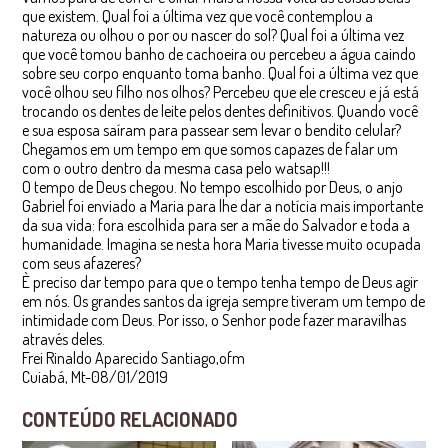
que existem. Qual foi a última vez que você contemplou a
natureza ou olhou o por ou nascer do sol? Qual foi a última vez
que você tomou banho de cachoeira ou percebeu a água caindo
sobre seu corpo enquanto toma banho. Qual foi a última vez que
você olhou seu filho nos olhos? Percebeu que ele cresceu e já está
trocando os dentes de leite pelos dentes definitivos. Quando você
e sua esposa saíram para passear sem levar o bendito celular?
Chegamos em um tempo em que somos capazes de falar um
com o outro dentro da mesma casa pelo watsap!!!
O tempo de Deus chegou. No tempo escolhido por Deus, o anjo
Gabriel foi enviado a Maria para lhe dar a notícia mais importante
da sua vida: fora escolhida para ser a mãe do Salvador e toda a
humanidade. Imagina se nesta hora Maria tivesse muito ocupada
com seus afazeres?
È preciso dar tempo para que o tempo tenha tempo de Deus agir
em nós. Os grandes santos da igreja sempre tiveram um tempo de
intimidade com Deus. Por isso, o Senhor pode fazer maravilhas
através deles.
Frei Rinaldo Aparecido Santiago,ofm
Cuiabá, Mt-08/01/2019
CONTEÚDO RELACIONADO