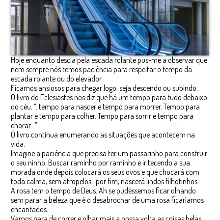
Hoje enquanto descia pela escada rolante pus-me a observar que
nem sempre nós temos paciência para respeitar o tempo da
escada rolante ou do elevador.
Ficamos ansiosos para chegar logo, seja descendo ou subindo.
O livro do Eclesiastes nos diz que há um tempo para tudo debaixo
do céu. “..tempo para nascer e tempo para morrer. Tempo para
plantar e tempo para colher. Tempo para sorrir e tempo para
chorar…”
O livro continua enumerando as situações que acontecem na
vida.
Imagine a paciência que precisa ter um passarinho para construir
o seu ninho. Buscar raminho por raminho e ir tecendo a sua
morada onde depois colocará os seus ovos e que chocará com
toda calma, sem atropelos…por fim, nascerá lindos filhotinhos.
A rosa tem o tempo de Deus. Ah se pudéssemos ficar olhando
sem parar a beleza que é o desabrochar de uma rosa ficaríamos
encantados.
Vamos para de correr e olhar mais a nossa volta as coisas belas