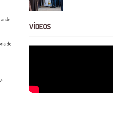
rande
VÍDEOS
ria de
ço