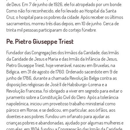
de Deus. Em 7 de junho de 1926, ele foi atropelado por um bonde.
Como não foi reconhecido, ele foi levado ao Hospital da Santa
Cruz, o hospital para os pobres da cidade. Após receber os últimos
sacramentos, morreu três dias depois, em 10 de junho. Cerca de
trinta mil pessoas participaram do cortejo fúnebre.
Pe. Pietro Giuseppe Triest
Fundador das Congregações dos Irmãos da Caridade, das Irmãs
da Caridade de Jesus e Maria e das Irmãs da Infância de Jesus,
Pietro Giuseppe Triest, hoje venerável, nasceu em Bruxelas, na
Bélgica, em 31 de agosto de 1760. Ordenado sacerdote em 9 de
junho de 1786, durante a chamada Revolução Belga contra as
disposições religiosas de José II de Habsburgo-Lorena e a
Revolução Francesa, foi obrigado a viver em segredo para evitar o
juramento sobre a Constituição Civil do Clero. Após a tolerância
napoleônica, iniciou um proveitoso trabalho ministerial como
pároco em Ronse, e se dedicou, em particular, aos órfãos, aos
doentes e aos pobres. Fundou um orfanato para ajudar as
crianças pobres e abandonadas, ajudado por algumas mulheres e
com elas, em 1804, fundou a Congregação das Irmãs da Caridade