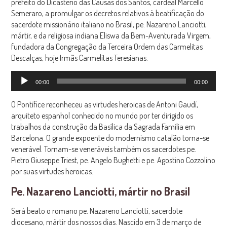
prefeito do Dicastério das Causas dos Santos, cardeal Marcello
Semeraro, a promulgar os decretos relativos à beatificação do
sacerdote missionário italiano no Brasil, pe. Nazareno Lanciotti,
mártir, e da religiosa indiana Eliswa da Bem-Aventurada Virgem,
fundadora da Congregação da Terceira Ordem das Carmelitas
Descalças, hoje Irmãs Carmelitas Teresianas.
Tocador
00:00
00:00
de
áudio
O Pontífice reconheceu as virtudes heroicas de Antoni Gaudí,
arquiteto espanhol conhecido no mundo por ter dirigido os
trabalhos da construção da Basílica da Sagrada Família em
Barcelona. O grande expoente do modernismo catalão torna-se
venerável. Tornam-se veneráveis também os sacerdotes pe.
Pietro Giuseppe Triest, pe. Angelo Bughetti e pe. Agostino Cozzolino
por suas virtudes heroicas.
Pe. Nazareno Lanciotti, mártir no Brasil
Será beato o romano pe. Nazareno Lanciotti, sacerdote
diocesano, mártir dos nossos dias. Nascido em 3 de março de