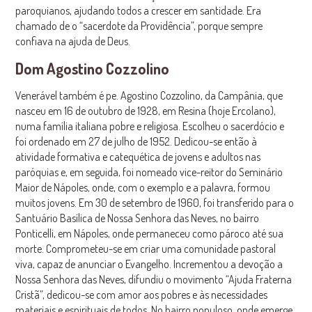
paroquianos, ajudando todos a crescer em santidade. Era
chamado de o “sacerdote da Providência”, porque sempre
confiava na ajuda de Deus.
Dom Agostino Cozzolino
Venerável também é pe. Agostino Cozzolino, da Campânia, que
nasceu em 16 de outubro de 1928, em Resina (hoje Ercolano),
numa família italiana pobre e religiosa. Escolheu o sacerdócio e
foi ordenado em 27 de julho de 1952. Dedicou-se então à
atividade formativa e catequética de jovens e adultos nas
paróquias e, em seguida, foi nomeado vice-reitor do Seminário
Maior de Nápoles, onde, com o exemplo e a palavra, formou
muitos jovens. Em 30 de setembro de 1960, foi transferido para o
Santuário Basílica de Nossa Senhora das Neves, no bairro
Ponticelli, em Nápoles, onde permaneceu como pároco até sua
morte. Comprometeu-se em criar uma comunidade pastoral
viva, capaz de anunciar o Evangelho. Incrementou a devoção a
Nossa Senhora das Neves, difundiu o movimento “Ajuda Fraterna
Cristã”, dedicou-se com amor aos pobres e às necessidades
materiais e espirituais de todos. No bairro populoso, onde emerge