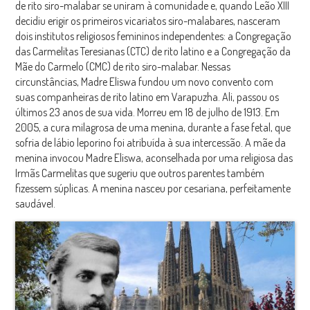
de rito siro-malabar se uniram à comunidade e, quando Leão XIII
decidiu erigir os primeiros vicariatos siro-malabares, nasceram
dois institutos religiosos femininos independentes: a Congregação
das Carmelitas Teresianas (CTC) de rito latino e a Congregação da
Mãe do Carmelo (CMC) de rito siro-malabar. Nessas
circunstâncias, Madre Eliswa fundou um novo convento com
suas companheiras de rito latino em Varapuzha. Ali, passou os
últimos 23 anos de sua vida. Morreu em 18 de julho de 1913. Em
2005, a cura milagrosa de uma menina, durante a fase fetal, que
sofria de lábio leporino foi atribuída à sua intercessão. A mãe da
menina invocou Madre Eliswa, aconselhada por uma religiosa das
Irmãs Carmelitas que sugeriu que outros parentes também
fizessem súplicas. A menina nasceu por cesariana, perfeitamente
saudável.