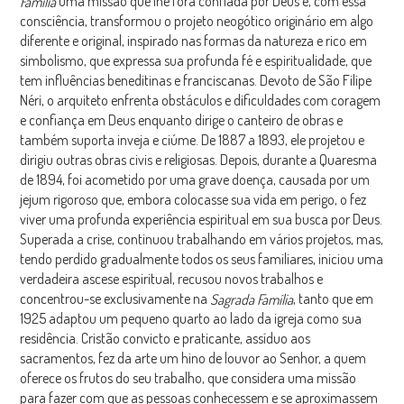
uma missão que lhe fora confiada por Deus e, com essa
Família
consciência, transformou o projeto neogótico originário em algo
diferente e original, inspirado nas formas da natureza e rico em
simbolismo, que expressa sua profunda fé e espiritualidade, que
tem influências beneditinas e franciscanas. Devoto de São Filipe
Néri, o arquiteto enfrenta obstáculos e dificuldades com coragem
e confiança em Deus enquanto dirige o canteiro de obras e
também suporta inveja e ciúme. De 1887 a 1893, ele projetou e
dirigiu outras obras civis e religiosas. Depois, durante a Quaresma
de 1894, foi acometido por uma grave doença, causada por um
jejum rigoroso que, embora colocasse sua vida em perigo, o fez
viver uma profunda experiência espiritual em sua busca por Deus.
Superada a crise, continuou trabalhando em vários projetos, mas,
tendo perdido gradualmente todos os seus familiares, iniciou uma
verdadeira ascese espiritual, recusou novos trabalhos e
concentrou-se exclusivamente na
, tanto que em
Sagrada Família
1925 adaptou um pequeno quarto ao lado da igreja como sua
residência. Cristão convicto e praticante, assíduo aos
sacramentos, fez da arte um hino de louvor ao Senhor, a quem
oferece os frutos do seu trabalho, que considera uma missão
para fazer com que as pessoas conhecessem e se aproximassem