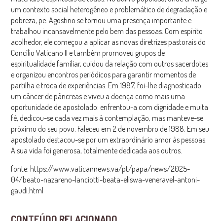
um contexto social heterogêneo e problemático de degradação e
pobreza, pe. Agostino se tornou uma presença importante e
trabalhou incansavelmente pelo bem das pessoas. Com espírito
acolhedor, ele começou a aplicar as novas diretrizes pastorais do
Concílio Vaticano II e também promoveu grupos de
espiritualidade familiar, cuidou da relação com outros sacerdotes
e organizou encontros periódicos para garantir momentos de
partilha e troca de experiências. Em 1987, foi-lhe diagnosticado
um câncer de pâncreas e viveu a doença como mais uma
oportunidade de apostolado: enfrentou-a com dignidade e muita
fé, dedicou-se cada vez mais à contemplação, mas manteve-se
próximo do seu povo. Faleceu em 2 de novembro de 1988. Em seu
apostolado destacou-se por um extraordinário amor às pessoas.
A sua vida foi generosa, totalmente dedicada aos outros.
fonte: https://www.vaticannews.va/pt/papa/news/2025-
04/beato-nazareno-lanciotti-beata-eliswa-veneravel-antoni-
gaudi.html
CONTEÚDO RELACIONADO