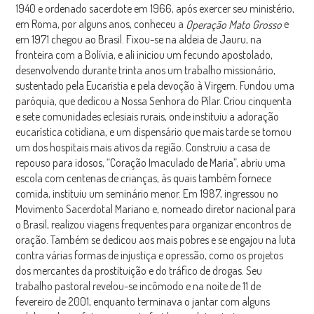
1940 e ordenado sacerdote em 1966, após exercer seu ministério,
em Roma, por alguns anos, conheceu a
e
Operação Mato Grosso
em 1971 chegou ao Brasil. Fixou-se na aldeia de Jauru, na
fronteira com a Bolívia, e ali iniciou um fecundo apostolado,
desenvolvendo durante trinta anos um trabalho missionário,
sustentado pela Eucaristia e pela devoção à Virgem. Fundou uma
paróquia, que dedicou a Nossa Senhora do Pilar. Criou cinquenta
e sete comunidades eclesiais rurais, onde instituiu a adoração
eucarística cotidiana, e um dispensário que mais tarde se tornou
um dos hospitais mais ativos da região. Construiu a casa de
repouso para idosos, “Coração Imaculado de Maria”, abriu uma
escola com centenas de crianças, às quais também fornece
comida, instituiu um seminário menor. Em 1987, ingressou no
Movimento Sacerdotal Mariano e, nomeado diretor nacional para
o Brasil, realizou viagens frequentes para organizar encontros de
oração. Também se dedicou aos mais pobres e se engajou na luta
contra várias formas de injustiça e opressão, como os projetos
dos mercantes da prostituição e do tráfico de drogas. Seu
trabalho pastoral revelou-se incômodo e na noite de 11 de
fevereiro de 2001, enquanto terminava o jantar com alguns