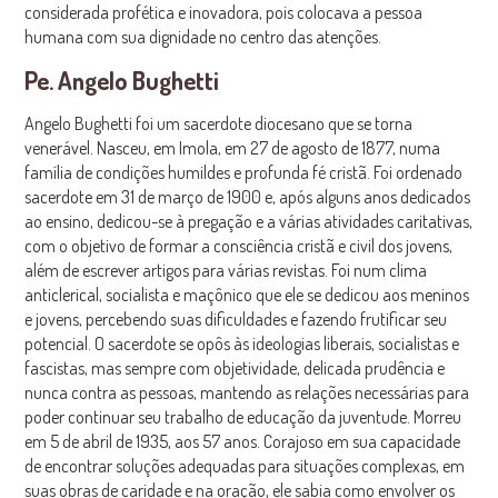
considerada profética e inovadora, pois colocava a pessoa
humana com sua dignidade no centro das atenções.
Pe. Angelo Bughetti
Angelo Bughetti foi um sacerdote diocesano que se torna
venerável. Nasceu, em Imola, em 27 de agosto de 1877, numa
família de condições humildes e profunda fé cristã. Foi ordenado
sacerdote em 31 de março de 1900 e, após alguns anos dedicados
ao ensino, dedicou-se à pregação e a várias atividades caritativas,
com o objetivo de formar a consciência cristã e civil dos jovens,
além de escrever artigos para várias revistas. Foi num clima
anticlerical, socialista e maçônico que ele se dedicou aos meninos
e jovens, percebendo suas dificuldades e fazendo frutificar seu
potencial. O sacerdote se opôs às ideologias liberais, socialistas e
fascistas, mas sempre com objetividade, delicada prudência e
nunca contra as pessoas, mantendo as relações necessárias para
poder continuar seu trabalho de educação da juventude. Morreu
em 5 de abril de 1935, aos 57 anos. Corajoso em sua capacidade
de encontrar soluções adequadas para situações complexas, em
suas obras de caridade e na oração, ele sabia como envolver os