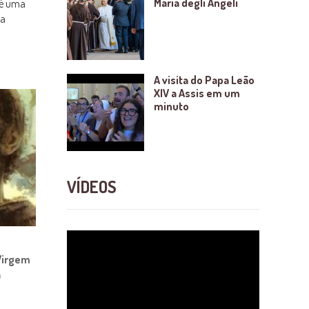
Maria degli Angeli
té uma
da
A visita do Papa Leão
XIV a Assis em um
minuto
VÍDEOS
 Virgem
a