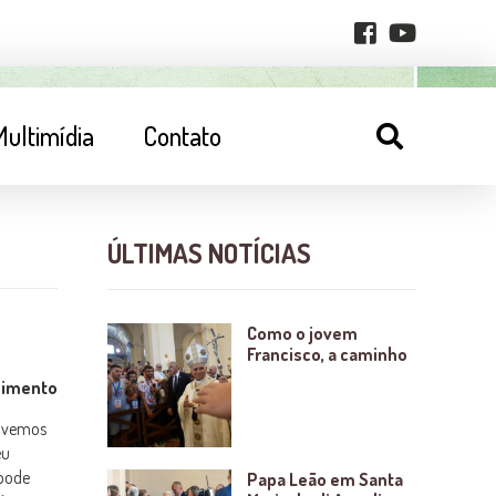
Multimídia
Contato
ÚLTIMAS NOTÍCIAS
Como o jovem
Francisco, a caminho
cimento
o vemos
eu
 pode
Papa Leão em Santa